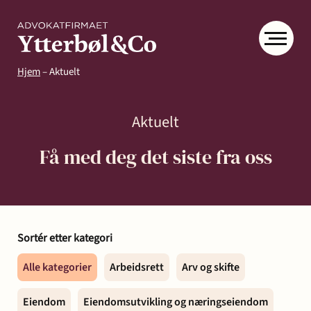
Hjem
–
Aktuelt
Aktuelt
Få med deg det siste fra oss
Kompetanse
Menneskene
Om
Ytter
Kontakt
Sortér etter kategori
& Co
Arbeidsrett
Arv
Avtaler
Eiendom
Eiendomsutvikling
Alle kategorier
Arbeidsrett
Arv og skifte
og
og
og
Aktuelt
Samfunn
skifte
kontrakter
næringseiendom
Eiendom
Eiendomsutvikling og næringseiendom