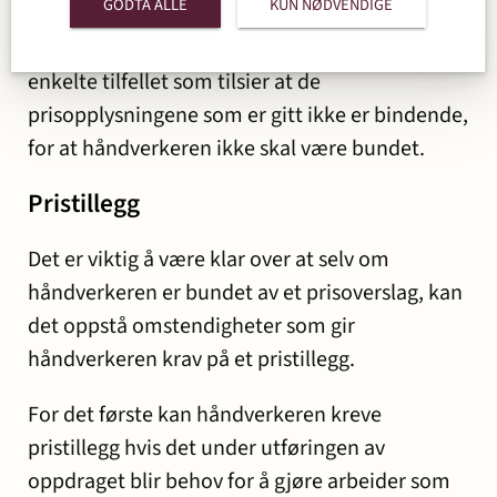
GODTA ALLE
KUN NØDVENDIGE
om hva et arbeid vil koste på opplysningen. Det
må altså foreligge konkrete holdepunkter i det
enkelte tilfellet som tilsier at de
prisopplysningene som er gitt ikke er bindende,
for at håndverkeren ikke skal være bundet.
Pristillegg
Det er viktig å være klar over at selv om
håndverkeren er bundet av et prisoverslag, kan
det oppstå omstendigheter som gir
håndverkeren krav på et pristillegg.
For det første kan håndverkeren kreve
pristillegg hvis det under utføringen av
oppdraget blir behov for å gjøre arbeider som