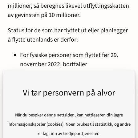
millioner, så beregnes likevel utflyttingsskatten
av gevinsten på 10 millioner.
Status for de som har flyttet ut eller planlegger
å flytte utenlands er derfor:
For fysiske personer som flyttet før 29.
november 2022, bortfaller
utflyttingsskatten etter fem år i utlandet.
For fysiske personer som flyttet fra og med
Vi tar personvern på alvor
29. november 2022 og frem til i dag, kan
betaling av utflyttingsskatten utsettes på
ubestemt tid, det vil si frem til realisasjon
Når du besøker denne nettsiden, kan nettleseren din lagre
finner sted.
informasjonskapsler (cookies). Noen brukes til statistikk, og andre
Ved utflytting eller overføring som skjer fra
er lagt inn av tredjeparttjenester.