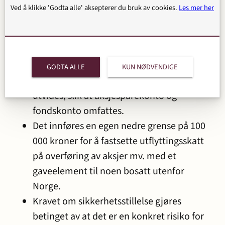
og med i dag, må utflyttingsskatten
Ved å klikke 'Godta alle' aksepterer du bruk av cookies.
Les mer her
betales innen 12 år (forutsatt at forslaget
vedtas).
I tillegg foreslår regjeringen følgende:
GODTA ALLE
KUN NØDVENDIGE
Virkeområdet for utflyttingsskatten
utvides, slik at aksjesparekonto og
fondskonto omfattes.
Det innføres en egen nedre grense på 100
000 kroner for å fastsette utflyttingsskatt
på overføring av aksjer mv. med et
gaveelement til noen bosatt utenfor
Norge.
Kravet om sikkerhetsstillelse gjøres
betinget av at det er en konkret risiko for