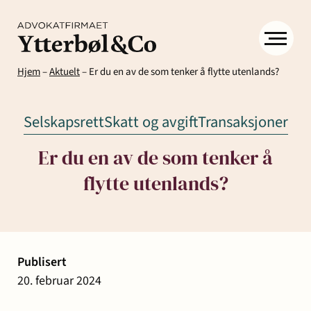
Hjem
–
Aktuelt
–
Er du en av de som tenker å flytte utenlands?
Selskapsrett
Skatt og avgift
Transaksjoner
Er du en av de som tenker å
flytte utenlands?
Kompetanse
Menneskene
Om
Ytter
Kontakt
& Co
Arbeidsrett
Arv
Avtaler
Eiendom
Eiendomsutvikling
Publisert
og
og
og
20. februar 2024
Aktuelt
Samfunn
skifte
kontrakter
næringseiendom