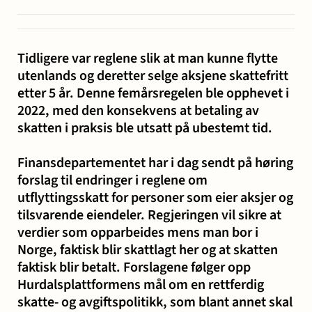
og miljø
Karriere
Entreprise
Erstatning
Familie
Forbrukersaker
Konkurs
Prisoppl
Tidligere var reglene slik at man kunne flytte
-
ved
og
og
utenlands og deretter selge aksjene skattefritt
bygg
personskade
samliv
insolvens
Oppdrags
etter 5 år. Denne femårsregelen ble opphevet i
og
og
2022, med den konsekvens at betaling av
Samarbe
anlegg
sykdom
skatten i praksis ble utsatt på ubestemt tid.
Finansdepartementet har i dag sendt på høring
Offentlige
Selskapsrett
Skatt
Strafferett
Transaksjoner
forslag til endringer i reglene om
Ta
anskaffelser
og
utflyttingsskatt for personer som eier aksjer og
avgift
konta
tilsvarende eiendeler. Regjeringen vil sikre at
verdier som opparbeides mens man bor i
Norge, faktisk blir skattlagt her og at skatten
faktisk blir betalt. Forslagene følger opp
Hurdalsplattformens mål om en rettferdig
skatte- og avgiftspolitikk, som blant annet skal