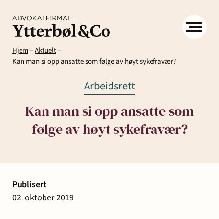
Hjem
–
Aktuelt
–
Kan man si opp ansatte som følge av høyt sykefravær?
Arbeidsrett
Kan man si opp ansatte som
følge av høyt sykefravær?
Kompetanse
Menneskene
Om
Ytter
Kontakt
& Co
Arbeidsrett
Arv
Avtaler
Eiendom
Eiendomsutvikling
Publisert
og
og
og
02. oktober 2019
Aktuelt
Samfunn
skifte
kontrakter
næringseiendom