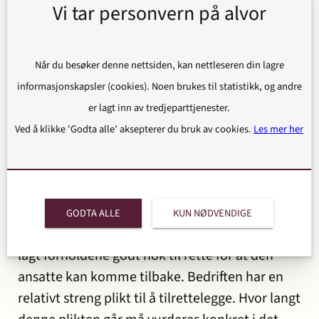
Vi tar personvern på alvor
ut.
Første del av vurderingen er om bedriften har
Når du besøker denne nettsiden, kan nettleseren din lagre
fulgt de saksbehandlingsregler som loven stiller
informasjonskapsler (cookies). Noen brukes til statistikk, og andre
opp. Dette gjelder for eksempel kravene om
er lagt inn av tredjeparttjenester.
møte med utarbeidelse av oppfølgingsplan
Ved å klikke 'Godta alle' aksepterer du bruk av cookies.
Les mer her
innen 4 uker etter at sykefraværet startet, samt
kravene til oppfølgingsmøter innen 7 uker, 6
måneder og eventuelt møte ved utløpet av 12
måneders perioden.
GODTA ALLE
KUN NØDVENDIGE
Videre vil et spørsmål være om bedriften har
lagt forholdene godt nok til rette for at den
ansatte kan komme tilbake. Bedriften har en
relativt streng plikt til å tilrettelegge. Hvor langt