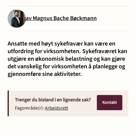
og miljø
Karriere
Entreprise
Erstatning
Familie
Forbrukersaker
Konkurs
av Magnus Bache Bøckmann
Prisoppl
-
ved
og
og
bygg
personskade
samliv
insolvens
Oppdrags
Ansatte med høyt sykefravær kan være en
og
og
utfordring for virksomheten. Sykefraværet kan
Samarbe
anlegg
sykdom
utgjøre en økonomisk belastning og kan gjøre
det vanskelig for virksomheten å planlegge og
gjennomføre sine aktiviteter.
Offentlige
Selskapsrett
Skatt
Strafferett
Transaksjoner
Ta
anskaffelser
og
avgift
konta
Trenger du bistand i en lignende sak?
Kontakt
Fagområde(r):
Arbeidsrett