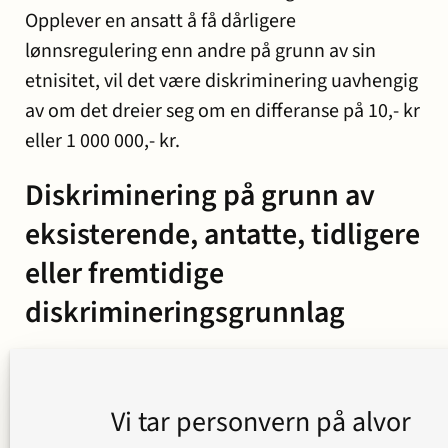
Opplever en ansatt å få dårligere
lønnsregulering enn andre på grunn av sin
etnisitet, vil det være diskriminering uavhengig
av om det dreier seg om en differanse på 10,- kr
eller 1 000 000,- kr.
Diskriminering på grunn av
eksisterende, antatte, tidligere
eller fremtidige
diskrimineringsgrunnlag
Forbudet mot diskriminering omfatter også
diskriminering på grunn av eksisterende,
Vi tar personvern på alvor
antatte, tidligere eller fremtidige