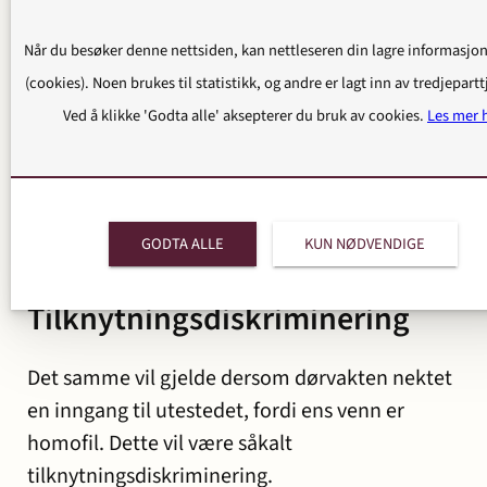
diskrimineringsgrunnlag.
Når du besøker denne nettsiden, kan nettleseren din lagre informasjo
Dette kan illustreres med et eksempel: En
(cookies). Noen brukes til statistikk, og andre er lagt inn av tredjepartt
dørvakt på et utested har fordommer mot
Ved å klikke 'Godta alle' aksepterer du bruk av cookies.
Les mer 
homofile og nekter en person inngang til
utestedet fordi dørvakten feilaktig tror
vedkommende er homofil. Dette er
diskriminering, og det har ingen betydning at
GODTA ALLE
KUN NØDVENDIGE
antakelsen er feil.
Tilknytningsdiskriminering
Det samme vil gjelde dersom dørvakten nektet
en inngang til utestedet, fordi ens venn er
homofil. Dette vil være såkalt
tilknytningsdiskriminering.