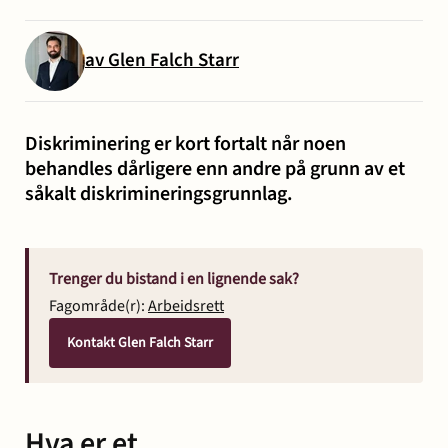
og miljø
Karriere
Entreprise
Erstatning
Familie
Forbrukersaker
Konkurs
av Glen Falch Starr
Prisoppl
-
ved
og
og
bygg
personskade
samliv
insolvens
Oppdrags
Diskriminering er kort fortalt når noen
og
og
behandles dårligere enn andre på grunn av et
Samarbe
anlegg
sykdom
såkalt diskrimineringsgrunnlag.
Offentlige
Selskapsrett
Skatt
Strafferett
Transaksjoner
Ta
anskaffelser
og
Trenger du bistand i en lignende sak?
avgift
konta
Fagområde(r):
Arbeidsrett
Kontakt Glen Falch Starr
Hva er et