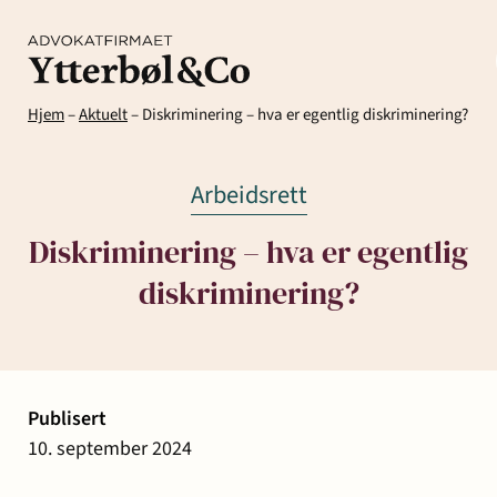
Hjem
–
Aktuelt
–
Diskriminering – hva er egentlig diskriminering?
Arbeidsrett
Diskriminering – hva er egentlig
diskriminering?
Kompetanse
Menneskene
Om
Ytter
Kontakt
& Co
Arbeidsrett
Arv
Avtaler
Eiendom
Eiendomsutvikling
Publisert
og
og
og
10. september 2024
Aktuelt
Samfunn
skifte
kontrakter
næringseiendom