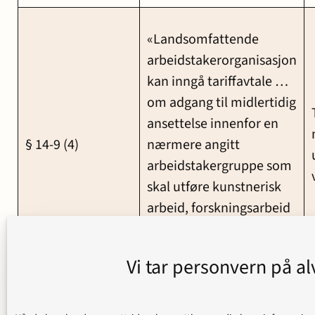
«Landsomfattende
arbeidstakerorganisasjon
kan inngå tariffavtale …
om adgang til midlertidig
ansettelse innenfor en
§ 14-9 (4)
nærmere angitt
arbeidstakergruppe som
skal utføre kunstnerisk
arbeid, forskningsarbeid
eller arbeid i forbindelse
med idrett …»
Vi tar personvern på al
«I virksomhet som er