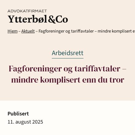
Hjem
–
Aktuelt
–
Fagforeninger og tariffavtaler – mindre komplisert e
Arbeidsrett
Fagforeninger og tariffavtaler –
mindre komplisert enn du tror
Kompetanse
Menneskene
Om
Ytter
Kontakt
& Co
Arbeidsrett
Arv
Avtaler
Eiendom
Eiendomsutvikling
Publisert
og
og
og
11. august 2025
Aktuelt
Samfunn
skifte
kontrakter
næringseiendom