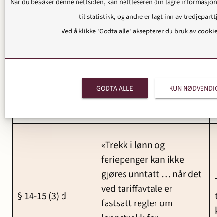
Når du besøker denne nettsiden, kan nettleseren din lagre informasjon
bundet av tariffavtale
til statistikk, og andre er lagt inn av tredjepartt
inngått med fagforening
Ved å klikke 'Godta alle' aksepterer du bruk av cooki
med innstillingsrett …
§ 14-12 (2)
kan arbeidsgiver og
tillitsvalgte … inngå
skriftlig avtale om
GODTA ALLE
KUN NØDVENDI
tidsbegrenset innleie …»
«Trekk i lønn og
feriepenger kan ikke
gjøres unntatt … når det
ved tariffavtale er
§ 14-15 (3) d
fastsatt regler om