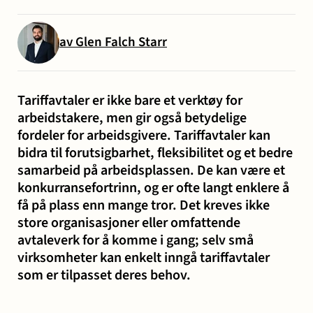
og miljø
Karriere
Entreprise
Erstatning
Familie
Forbrukersaker
Konkurs
av Glen Falch Starr
Prisoppl
-
ved
og
og
bygg
personskade
samliv
insolvens
Oppdrags
Tariffavtaler er ikke bare et verktøy for
og
og
arbeidstakere, men gir også betydelige
Samarbe
anlegg
sykdom
fordeler for arbeidsgivere. Tariffavtaler kan
bidra til forutsigbarhet, fleksibilitet og et bedre
samarbeid på arbeidsplassen. De kan være et
Offentlige
Selskapsrett
Skatt
Strafferett
Transaksjoner
Ta
konkurransefortrinn, og er ofte langt enklere å
anskaffelser
og
få på plass enn mange tror. Det kreves ikke
avgift
konta
store organisasjoner eller omfattende
avtaleverk for å komme i gang; selv små
virksomheter kan enkelt inngå tariffavtaler
som er tilpasset deres behov.