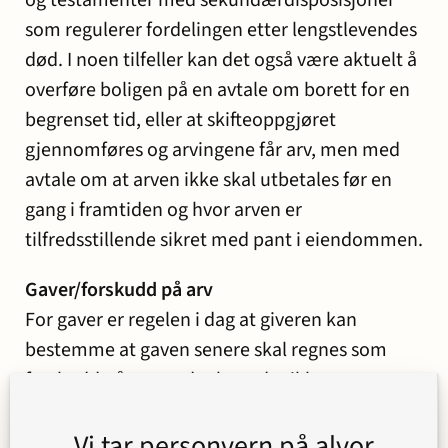
og testamenter med sekundærdisposisjoner
som regulerer fordelingen etter lengstlevendes
død. I noen tilfeller kan det også være aktuelt å
overføre boligen på en avtale om borett for en
begrenset tid, eller at skifteoppgjøret
gjennomføres og arvingene får arv, men med
avtale om at arven ikke skal utbetales før en
gang i framtiden og hvor arven er
tilfredsstillende sikret med pant i eiendommen.
Gaver/forskudd på arv
For gaver er regelen i dag at giveren kan
bestemme at gaven senere skal regnes som
forskudd på arv og der hvor det ikke er
bestemt/avtalt ved utdelingen.
Vi tar personvern på alvor