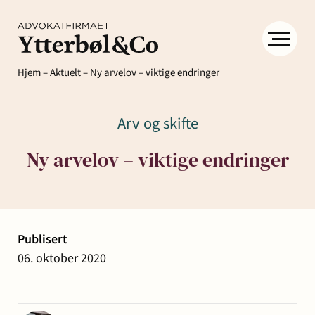
Hjem
–
Aktuelt
–
Ny arvelov – viktige endringer
Arv og skifte
Ny arvelov – viktige endringer
Kompetanse
Menneskene
Om
Ytter
Publisert
Kontakt
& Co
06. oktober 2020
Arbeidsrett
Arv
Avtaler
Eiendom
Eiendomsutvikling
og
og
og
Aktuelt
Samfunn
skifte
kontrakter
næringseiendom