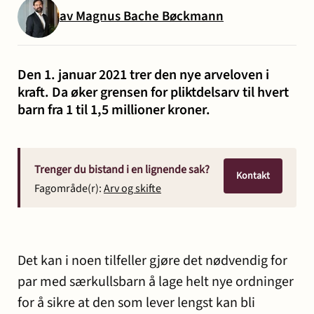
og miljø
av Magnus Bache Bøckmann
Karriere
Entreprise
Erstatning
Familie
Forbrukersaker
Konkurs
Prisoppl
-
ved
og
og
Den 1. januar 2021 trer den nye arveloven i
bygg
personskade
samliv
insolvens
Oppdrags
kraft. Da øker grensen for pliktdelsarv til hvert
og
og
barn fra 1 til 1,5 millioner kroner.
Samarbe
anlegg
sykdom
Trenger du bistand i en lignende sak?
Offentlige
Selskapsrett
Skatt
Strafferett
Transaksjoner
Kontakt
Ta
Fagområde(r):
Arv og skifte
anskaffelser
og
avgift
konta
Det kan i noen tilfeller gjøre det nødvendig for
par med særkullsbarn å lage helt nye ordninger
for å sikre at den som lever lengst kan bli