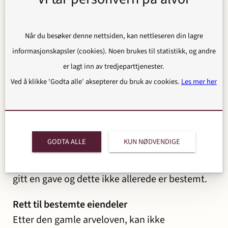
Etter den nye loven må dette avklares før
gaven/forskuddet gis, slik at mottakeren får
anledning til å avgjøre om han/hun aksepterer
Når du besøker denne nettsiden, kan nettleseren din lagre
en slik betingelse.
informasjonskapsler (cookies). Noen brukes til statistikk, og andre
er lagt inn av tredjeparttjenester.
Det følger av loven at en slik betingelse bør
Ved å klikke 'Godta alle' aksepterer du bruk av cookies.
Les mer her
være skriftlig og gjort kjent for de andre
livsarvingene.
Når dagens regler gjelder fram til årsskiftet,
GODTA ALLE
KUN NØDVENDIGE
betyr det at det haster med å bestemme at
gaven skal være forskudd på arv der hvor det er
gitt en gave og dette ikke allerede er bestemt.
Rett til bestemte eiendeler
Etter den gamle arveloven, kan ikke