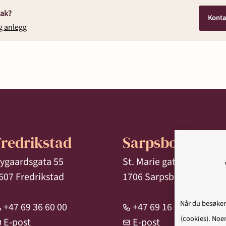
sak?
Konta
g anlegg
Fredrikstad
Sarpsborg
ygaardsgata 55
St. Marie gate 96/98
607 Fredrikstad
1706 Sarpsborg
Når du besøker
+47 69 36 60 00
+47 69 16 18 00
(cookies). Noen
E-post
E-post