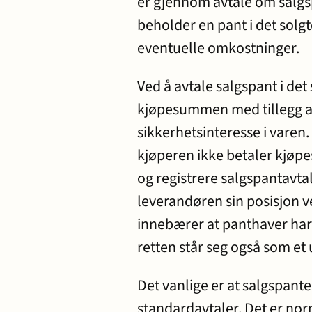
er gjennom avtale om salgs
beholder en pant i det solg
eventuelle omkostninger.
Ved å avtale salgspant i det 
kjøpesummen med tillegg a
sikkerhetsinteresse i varen.
kjøperen ikke betaler kjø
og registrere salgspantavtal
leverandøren sin posisjon v
innebærer at panthaver har re
retten står seg også som e
Det vanlige er at salgspantea
standardavtaler. Det er norm