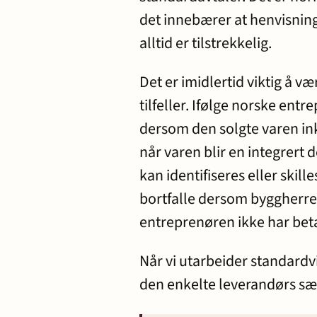
det innebærer at henvisninger 
alltid er tilstrekkelig.
Det er imidlertid viktig å v
tilfeller. Ifølge norske entr
dersom den solgte varen ink
når varen blir en integrert
kan identifiseres eller skill
bortfalle dersom byggherre
entreprenøren ikke har bet
Når vi utarbeider standardvi
den enkelte leverandørs særl