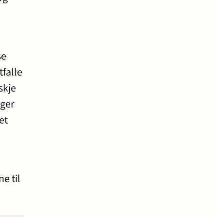
e
se
tfalle
skje
nger
et
e til