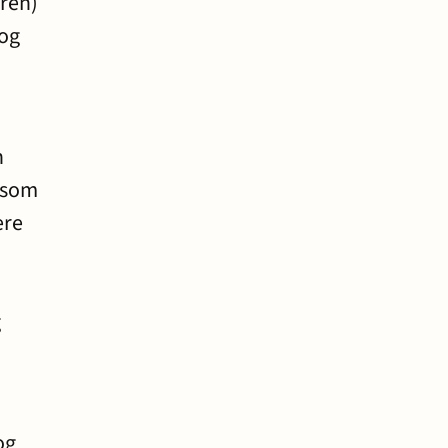
eren)
 og
n
ersom
ere
g
og