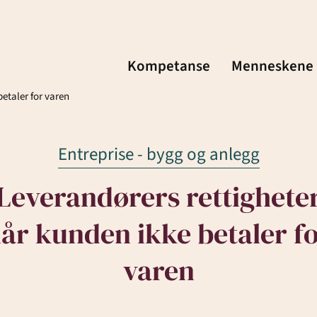
Kompetanse
Menneskene
etaler for varen
Entreprise - bygg og anlegg
Leverandørers rettighete
Menneskene
år kunden ikke betaler f
Kontakt
varen
fte
Aktuelt