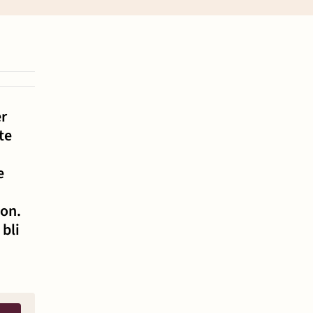
Prisopplysninger
Oppdragsvilkår
Samarbeidspartnere
er
te
Ta kontakt
e
jon.
 bli