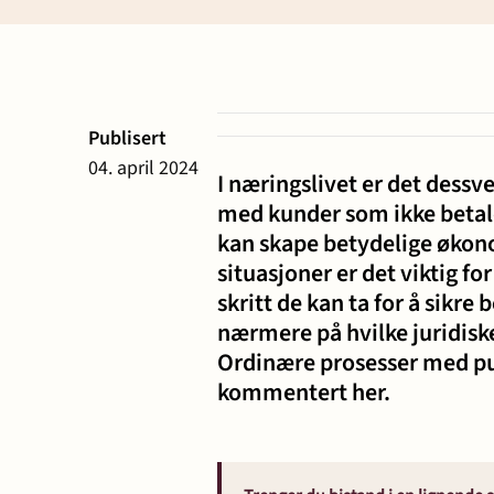
Eiendomsutvikling og
Entreprise
næringseiendom
anlegg
Publisert
04. april 2024
I næringslivet er det dessv
Erstatning ved
Familie og
med kunder som ikke betaler
personskade og sykdom
kan skape betydelige økono
situasjoner er det viktig fo
Forbrukersaker
Konkurs o
skritt de kan ta for å sikre 
nærmere på hvilke juridiske
Ordinære prosesser med purr
Offentlige anskaffelser
Selskapsr
kommentert her.
Skatt og avgift
Strafferet