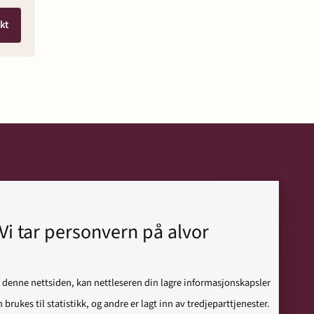
kt
Moss
Gudes gate 10
Vi tar personvern på alvor
1530 Moss
 denne nettsiden, kan nettleseren din lagre informasjonskapsler
+47 69 20 69 50
 brukes til statistikk, og andre er lagt inn av tredjeparttjenester.
E-post