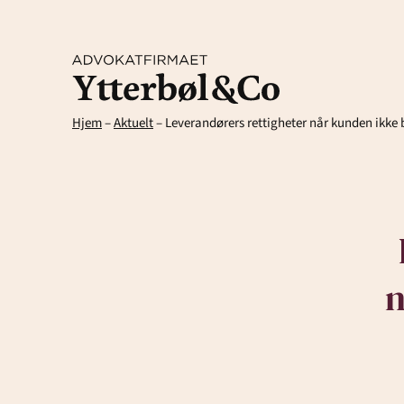
Hjem
–
Aktuelt
–
Leverandørers rettigheter når kunden ikke b
Kompetanse
n
Arbeidsrett
Arv og ski
Avtaler og kontrakter
Eiendom