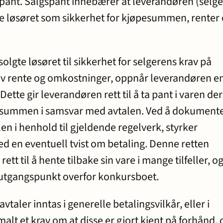
pant. Salgspant innebærer at leverandøren (selg
te løsøret som sikkerhet for kjøpesummen, renter
solgte løsøret til sikkerhet for selgerens krav på
v rente og omkostninger, oppnår leverandøren e
 Dette gir leverandøren rett til å ta pant i varen d
pesummen i samsvar med avtalen. Ved å dokument
en i henhold til gjeldende regelverk, styrker
ed en eventuell tvist om betaling. Denne retten
tt til å hente tilbake sin vare i mange tilfeller, o
t utgangspunkt overfor konkursboet.
vtaler inntas i generelle betalingsvilkår, eller i
alt et krav om at disse er gjort kjent på forhånd, 