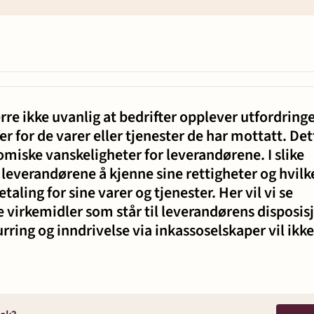
Karriere
 - bygg og
erre ikke uvanlig at bedrifter opplever utfordring
 samliv
 for de varer eller tjenester de har mottatt. Det
miske vanskeligheter for leverandørene. I slike
r leverandørene å kjenne sine rettigheter og hvilk
g insolvens
betaling for sine varer og tjenester. Her vil vi se
 virkemidler som står til leverandørens disposis
ing og inndrivelse via inkassoselskaper vil ikke
ett
t