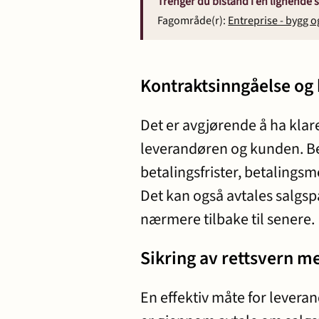
Trenger du bistand i en lignende 
Fagområde(r):
Entreprise - bygg o
Transaksjoner
Kontraktsinngåelse og 
Det er avgjørende å ha klar
leverandøren og kunden. Be
betalingsfrister, betalings
Det kan også avtales salgs
nærmere tilbake til senere.
Sikring av rettsvern m
En effektiv måte for levera