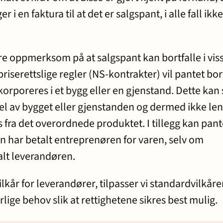
i en faktura til at det er salgspant, i alle fall ikk
ære oppmerksom på at salgspant kan bortfalle i vis
epriserettslige regler (NS-kontrakter) vil pantet bor
orporeres i et bygg eller en gjenstand. Dette kan 
 del av bygget eller gjenstanden og dermed ikke le
es fra det overordnede produktet. I tillegg kan pant
n har betalt entreprenøren for varen, selv om
alt leverandøren.
lkår for leverandører, tilpasser vi standardvilkåren
ige behov slik at rettighetene sikres best mulig.