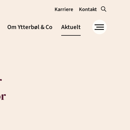
Karriere
Kontakt
Om Ytterbøl & Co
Aktuelt
r
Om Ytterbøl &
or
Co
Samfunnsansvar og
miljø