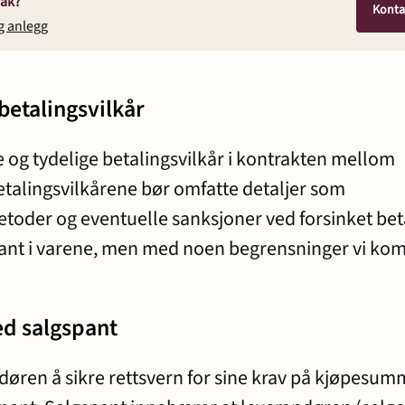
sak?
Konta
g anlegg
betalingsvilkår
e og tydelige betalingsvilkår i kontrakten mellom
talingsvilkårene bør omfatte detaljer som
metoder og eventuelle sanksjoner ved forsinket bet
pant i varene, men med noen begrensninger vi k
ed salgspant
ndøren å sikre rettsvern for sine krav på kjøpesu