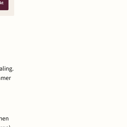
kt
aling.
ommer
mmen