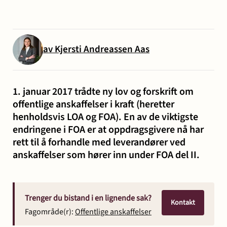
og miljø
Karriere
Entreprise
Erstatning
Familie
Forbrukersaker
Konkurs
Prisoppl
-
ved
og
og
av Kjersti Andreassen Aas
bygg
personskade
samliv
insolvens
Oppdrags
og
og
Samarbe
anlegg
sykdom
1. januar 2017 trådte ny lov og forskrift om
offentlige anskaffelser i kraft (heretter
henholdsvis LOA og FOA). En av de viktigste
Offentlige
Selskapsrett
Skatt
Strafferett
Transaksjoner
endringene i FOA er at oppdragsgivere nå har
Ta
anskaffelser
og
rett til å forhandle med leverandører ved
anskaffelser som hører inn under FOA del II.
avgift
konta
Trenger du bistand i en lignende sak?
Kontakt
Fagområde(r):
Offentlige anskaffelser