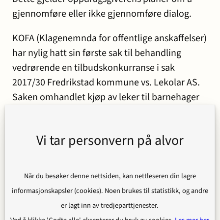
gjennomføre eller ikke gjennomføre dialog.
KOFA (Klagenemnda for offentlige anskaffelser)
har nylig hatt sin første sak til behandling
vedrørende en tilbudskonkurranse i sak
2017/30 Fredrikstad kommune vs. Lekolar AS.
Saken omhandlet kjøp av leker til barnehager
og skoler i kommunen. Kommunen hadde i
anskaffelsesdokumentene gitt uttrykk for at
Vi tar personvern på alvor
planen var å tildele kontrakt «uten å ha dialog
med leverandørene utover å foreta eventuelle
avklaringer eller korrigeringer». Dialog i form av
Når du besøker denne nettsiden, kan nettleseren din lagre
forhandlinger ville likevel bli gjennomført,
informasjonskapsler (cookies). Noen brukes til statistikk, og andre
«dersom oppdragsgiver, etter at tilbudene er
er lagt inn av tredjeparttjenester.
mottatt vurderer det som hensiktsmessig».