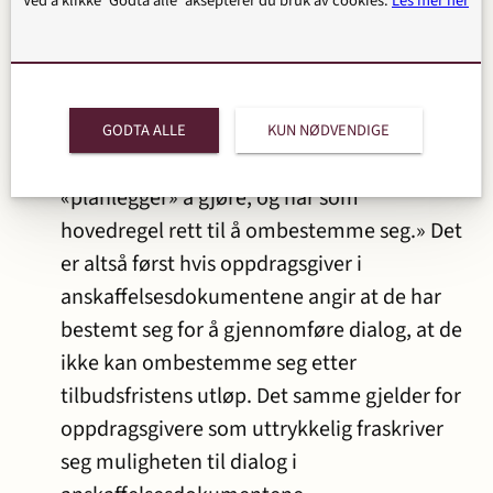
Ved å klikke 'Godta alle' aksepterer du bruk av cookies.
Les mer her
KOFA uttrykte om dette at :
«Det klare utgangspunkt er likevel at
oppdragsgiver ikke blir bundet av dette.
GODTA ALLE
KUN NØDVENDIGE
Oppdragsgiver plikter kun å angi hva han
«planlegger» å gjøre, og har som
hovedregel rett til å ombestemme seg.» Det
er altså først hvis oppdragsgiver i
anskaffelsesdokumentene angir at de har
bestemt seg for å gjennomføre dialog, at de
ikke kan ombestemme seg etter
tilbudsfristens utløp. Det samme gjelder for
oppdragsgivere som uttrykkelig fraskriver
seg muligheten til dialog i