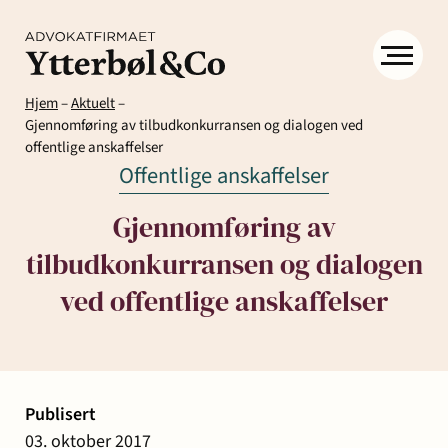
Hjem
–
Aktuelt
–
Gjennomføring av tilbudkonkurransen og dialogen ved
offentlige anskaffelser
Offentlige anskaffelser
Gjennomføring av
tilbudkonkurransen og dialogen
Kompetanse
Menneskene
Om
ved offentlige anskaffelser
Ytter
Kontakt
& Co
Arbeidsrett
Arv
Avtaler
Eiendom
Eiendomsutvikling
og
og
og
Aktuelt
Publisert
Samfunn
skifte
kontrakter
næringseiendom
03. oktober 2017