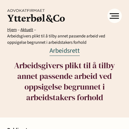
Hjem
–
Aktuelt
–
Arbeidsgivers plikt til å tilby annet passende arbeid ved
oppsigelse begrunnet i arbeidstakers forhold
Arbeidsrett
Arbeidsgivers plikt til å tilby
annet passende arbeid ved
Kompetanse
Menneskene
Om
oppsigelse begrunnet i
Ytter
arbeidstakers forhold
Kontakt
& Co
Arbeidsrett
Arv
Avtaler
Eiendom
Eiendomsutvikling
og
og
og
Aktuelt
Samfunn
skifte
kontrakter
næringseiendom