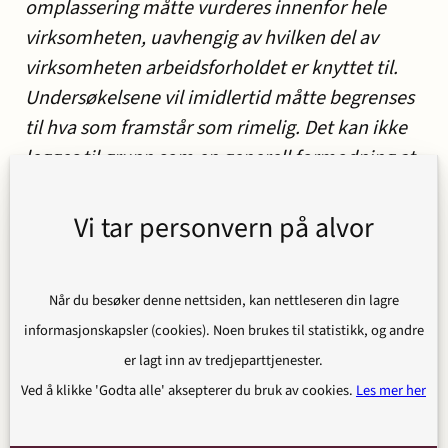
omplassering måtte vurderes innenfor hele
virksomheten, uavhengig av hvilken del av
virksomheten arbeidsforholdet er knyttet til.
Undersøkelsene vil imidlertid måtte begrenses
til hva som framstår som rimelig. Det kan ikke
legges til grunn som en generell formodning at
store arbeidsgivere vil ha en passende ledig
stilling – vurderingen må være konkret.»
Vi tar personvern på alvor
Høyesterett konstaterer også at arbeidsgiver
ikke har plikt til å opprette nye stillinger for
Når du besøker denne nettsiden, kan nettleseren din lagre
omplassering. Det må finnes en eksisterende,
informasjonskapsler (cookies). Noen brukes til statistikk, og andre
passende stilling i virksomheten som er ledig
er lagt inn av tredjeparttjenester.
for at arbeidsgiver etter omstendighetene skal
Ved å klikke 'Godta alle' aksepterer du bruk av cookies.
Les mer her
ha plikt til å tilby annet passende arbeid. Bare i