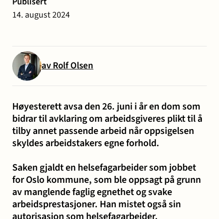
Publisert
og miljø
14. august 2024
Karriere
Entreprise
Erstatning
Familie
Forbrukersaker
Konkurs
Prisoppl
-
ved
og
og
bygg
personskade
samliv
insolvens
Oppdrags
av Rolf Olsen
og
og
Samarbe
anlegg
sykdom
Høyesterett avsa den 26. juni i år en dom som
bidrar til avklaring om arbeidsgiveres plikt til å
Offentlige
Selskapsrett
Skatt
Strafferett
Transaksjoner
Ta
tilby annet passende arbeid når oppsigelsen
anskaffelser
og
skyldes arbeidstakers egne forhold.
avgift
konta
Saken gjaldt en helsefagarbeider som jobbet
for Oslo kommune, som ble oppsagt på grunn
av manglende faglig egnethet og svake
arbeidsprestasjoner. Han mistet også sin
autorisasjon som helsefagarbeider.