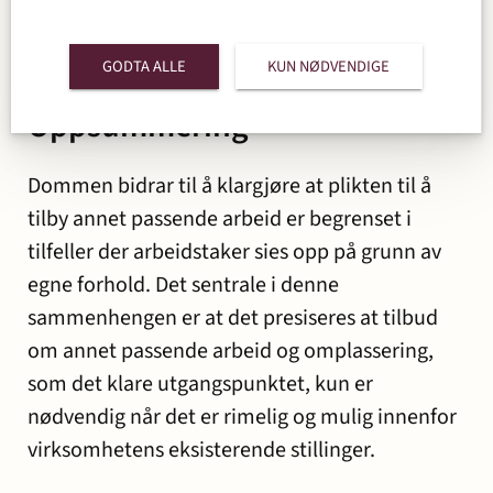
helt spesielle tilfeller vil et udekket behov for
arbeidskraft være tilstrekkelig for å utløse
plikten til å tilby annet arbeid.
GODTA ALLE
KUN NØDVENDIGE
Oppsummering
Dommen bidrar til å klargjøre at plikten til å
tilby annet passende arbeid er begrenset i
tilfeller der arbeidstaker sies opp på grunn av
egne forhold. Det sentrale i denne
sammenhengen er at det presiseres at tilbud
om annet passende arbeid og omplassering,
som det klare utgangspunktet, kun er
nødvendig når det er rimelig og mulig innenfor
virksomhetens eksisterende stillinger.