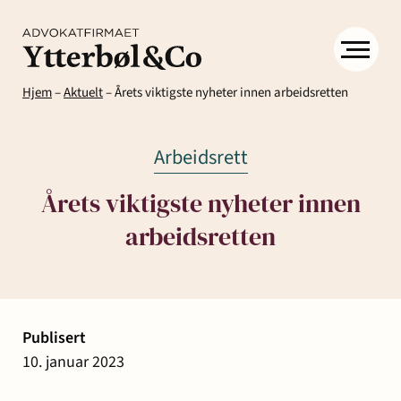
Hjem
–
Aktuelt
–
Årets viktigste nyheter innen arbeidsretten
Arbeidsrett
Årets viktigste nyheter innen
arbeidsretten
Kompetanse
Menneskene
Om
Ytter
Kontakt
& Co
Arbeidsrett
Arv
Avtaler
Eiendom
Eiendomsutvikling
Publisert
og
og
og
10. januar 2023
Aktuelt
Samfunn
skifte
kontrakter
næringseiendom