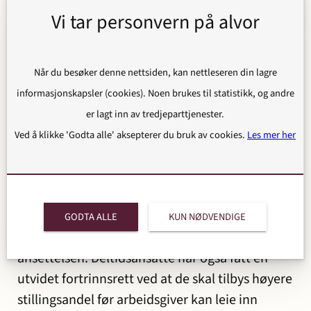
2023. Det vil være en overgangsordning på tre
Vi tar personvern på alvor
måneder for allerede inngåtte kontrakter.
Heltid
Når du besøker denne nettsiden, kan nettleseren din lagre
Regjeringen ønsker også å begrense bruken av
informasjonskapsler (cookies). Noen brukes til statistikk, og andre
deltidsansettelser slik at flest mulig skal ha rett
er lagt inn av tredjeparttjenester.
til 100 % stilling. Det er derfor innført en
Ved å klikke 'Godta alle' aksepterer du bruk av cookies.
Les mer her
hovedregel i arbeidsmiljøloven om at
arbeidstakere skal ansettes i heltidsstilling.
Dersom man skal ansette i deltidsstilling, må
arbeidsgiver kunne dokumentere behovet for
GODTA ALLE
KUN NØDVENDIGE
deltid samt drøfte dette med tillitsvalgte før
ansettelsen. Deltidsansatte har også fått en
utvidet fortrinnsrett ved at de skal tilbys høyere
stillingsandel før arbeidsgiver kan leie inn