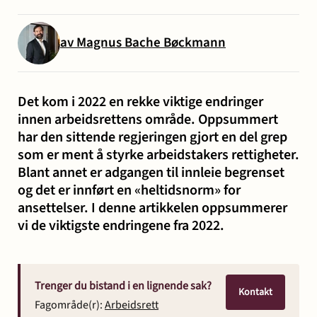
og miljø
Karriere
Entreprise
Erstatning
Familie
Forbrukersaker
Konkurs
av Magnus Bache Bøckmann
Prisoppl
-
ved
og
og
bygg
personskade
samliv
insolvens
Oppdrags
Det kom i 2022 en rekke viktige endringer
og
og
innen arbeidsrettens område. Oppsummert
Samarbe
anlegg
sykdom
har den sittende regjeringen gjort en del grep
som er ment å styrke arbeidstakers rettigheter.
Blant annet er adgangen til innleie begrenset
Offentlige
Selskapsrett
Skatt
Strafferett
Transaksjoner
Ta
og det er innført en «heltidsnorm» for
anskaffelser
og
ansettelser. I denne artikkelen oppsummerer
avgift
konta
vi de viktigste endringene fra 2022.
Trenger du bistand i en lignende sak?
Kontakt
Fagområde(r):
Arbeidsrett