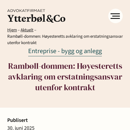
Hjem
–
Aktuelt
–
Rambøll-dommen: Høyesteretts avklaring om erstatningsansvar
utenfor kontrakt
Entreprise - bygg og anlegg
Rambøll-dommen: Høyesteretts
avklaring om erstatningsansvar
Kompetanse
Menneskene
Om
utenfor kontrakt
Ytter
Kontakt
& Co
Arbeidsrett
Arv
Avtaler
Eiendom
Eiendomsutvikling
og
og
og
Aktuelt
Publisert
Samfunn
skifte
kontrakter
næringseiendom
30. juni 2025