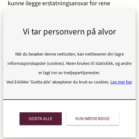
kunne ilegge erstatningsansvar for rene
formuestap, må det derfor både kunne
konstateres at det eksisterer en "allmenn
Vi tar personvern på alvor
handlenorm", og at denne normen er brutt i
den aktuelle situasjonen. En slik norm må være
uavhengig av kontraktsforholdet.
Når du besøker denne nettsiden, kan nettleseren din lagre
informasjonskapsler (cookies). Noen brukes til statistikk, og andre
Høyesterett viste til tidligere rettspraksis, blant
er lagt inn av tredjeparttjenester.
annet direktørsvindeldommen (HR-2024-990-
Ved å klikke 'Godta alle' aksepterer du bruk av cookies.
Les mer her
A), hvor det ble uttalt at en slik handlenorm i
utgangspunktet må være etablert på forhånd.
Samtidig presiserte Høyesterett at det ikke kan
utelukkes ansvar der normen først blir tydelig
GODTA ALLE
KUN NØDVENDIGE
gjennom rettens behandling av kravet. Det
avgjørende er at det må være tale om en norm