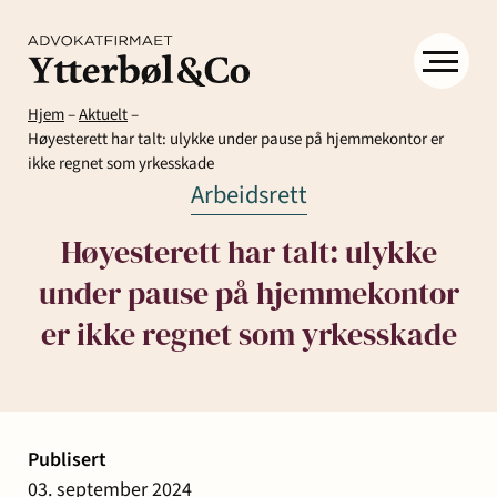
Hjem
–
Aktuelt
–
Høyesterett har talt: ulykke under pause på hjemmekontor er
ikke regnet som yrkesskade
Arbeidsrett
Høyesterett har talt: ulykke
under pause på hjemmekontor
Kompetanse
Menneskene
Om
er ikke regnet som yrkesskade
Ytter
Kontakt
& Co
Arbeidsrett
Arv
Avtaler
Eiendom
Eiendomsutvikling
og
og
og
Aktuelt
Publisert
Samfunn
skifte
kontrakter
næringseiendom
03. september 2024