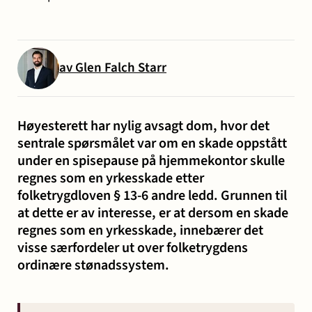
og miljø
Karriere
Entreprise
Erstatning
Familie
Forbrukersaker
Konkurs
Prisoppl
-
ved
og
og
av Glen Falch Starr
bygg
personskade
samliv
insolvens
Oppdrags
og
og
Samarbe
anlegg
sykdom
Høyesterett har nylig avsagt dom, hvor det
sentrale spørsmålet var om en skade oppstått
under en spisepause på hjemmekontor skulle
Offentlige
Selskapsrett
Skatt
Strafferett
Transaksjoner
regnes som en yrkesskade etter
Ta
anskaffelser
og
folketrygdloven § 13-6 andre ledd. Grunnen til
at dette er av interesse, er at dersom en skade
avgift
konta
regnes som en yrkesskade, innebærer det
visse særfordeler ut over folketrygdens
ordinære stønadssystem.