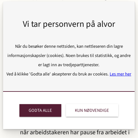
mellom ulykker som skjer på det ordinære
arbeidstedet og skader som skjer i ens eget
Vi tar personvern på alvor
hjem:
For ulykker som skjer på det ordinære
Når du besøker denne nettsiden, kan nettleseren din lagre
arbeidsstedet, skal bedømmelsen være
informasjonskapsler (cookies). Noen brukes til statistikk, og andre
romslig. Da omfattes også ulykker som
er lagt inn av tredjeparttjenester.
skjer i spise- og hvilepauser, under
Ved å klikke 'Godta alle' aksepterer du bruk av cookies.
Les mer her
bedriftslegebesøk, trimaktiviteter og
lignende, samt ulykker som inntreffer på
seminarer og lignende utenfor det
ordinære arbeidsstedet.
GODTA ALLE
KUN NØDVENDIGE
Denne romslige bedømmelsen av
tilknytningskravet gjelder imidlertid ikke
når arbeidstakeren har pause fra arbeidet i