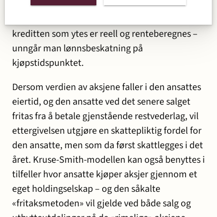
Forutsatt at «rabatten / restvederlaget» er
riktig beregnet opp imot markedsverdien – og
kreditten som ytes er reell og renteberegnes –
unngår man lønnsbeskatning på
kjøpstidspunktet.
Dersom verdien av aksjene faller i den ansattes
eiertid, og den ansatte ved det senere salget
fritas fra å betale gjenstående restvederlag, vil
ettergivelsen utgjøre en skattepliktig fordel for
den ansatte, men som da først skattlegges i det
året. Kruse-Smith-modellen kan også benyttes i
tilfeller hvor ansatte kjøper aksjer gjennom et
eget holdingselskap – og den såkalte
«fritaksmetoden» vil gjelde ved både salg og