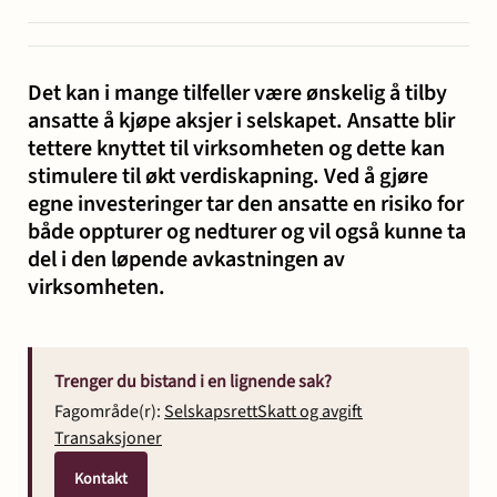
og miljø
Karriere
Entreprise
Erstatning
Familie
Forbrukersaker
Konkurs
Prisoppl
Det kan i mange tilfeller være ønskelig å tilby
-
ved
og
og
ansatte å kjøpe aksjer i selskapet. Ansatte blir
bygg
personskade
samliv
insolvens
Oppdrags
tettere knyttet til virksomheten og dette kan
og
og
stimulere til økt verdiskapning. Ved å gjøre
Samarbe
anlegg
sykdom
egne investeringer tar den ansatte en risiko for
både oppturer og nedturer og vil også kunne ta
del i den løpende avkastningen av
Offentlige
Selskapsrett
Skatt
Strafferett
Transaksjoner
virksomheten.
Ta
anskaffelser
og
avgift
konta
Trenger du bistand i en lignende sak?
Fagområde(r):
Selskapsrett
Skatt og avgift
Transaksjoner
Kontakt