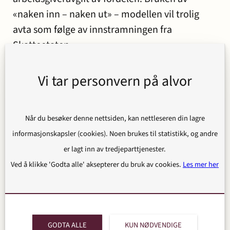
«naken inn – naken ut» – modellen vil trolig
avta som følge av innstramningen fra
Skatteetaten.
«Kruse-Smith»
Vi tar personvern på alvor
En annen modell som benyttes er den såkalte
«Kruse-Smith» – modellen. Den går i korte
Når du besøker denne nettsiden, kan nettleseren din lagre
trekk ut på at den ansatte på kjøpstidspunktet
informasjonskapsler (cookies). Noen brukes til statistikk, og andre
betaler et kontantbeløp som er (ofte vesentlig)
er lagt inn av tredjeparttjenester.
lavere enn markedsverdien, men hvor
Ved å klikke 'Godta alle' aksepterer du bruk av cookies.
Les mer her
differansen mellom det som betales kontant
ved kjøpet og markedsverdien (dvs. «rabatten /
restvederlaget») gjøres opp ved et senere salg
av aksjene og / eller ved utbytte fra selskapet.
GODTA ALLE
KUN NØDVENDIGE