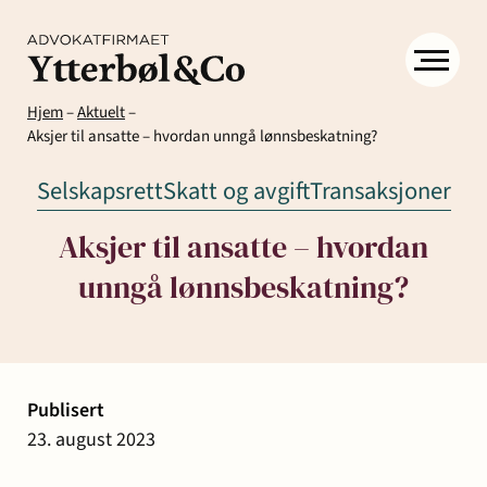
Hjem
–
Aktuelt
–
Aksjer til ansatte – hvordan unngå lønnsbeskatning?
Selskapsrett
Skatt og avgift
Transaksjoner
Aksjer til ansatte – hvordan
unngå lønnsbeskatning?
Kompetanse
Menneskene
Om
Ytter
Kontakt
& Co
Arbeidsrett
Arv
Avtaler
Eiendom
Eiendomsutvikling
Publisert
og
og
og
23. august 2023
Aktuelt
Samfunn
skifte
kontrakter
næringseiendom