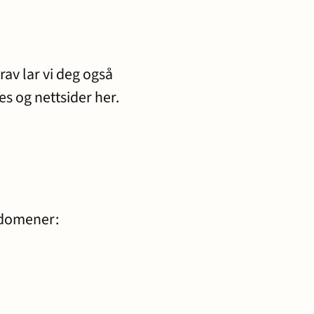
rav lar vi deg også
s og nettsider her.
e domener: