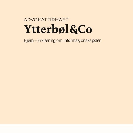
Hjem
–
Erklæring om informasjonskapsler
Kompetanse
Arbeidsrett
Arv og ski
Avtaler og kontrakter
Eiendom