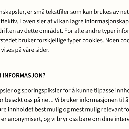
nskapsler, er små tekstfiler som kan brukes av net
fektiv. Loven sier at vi kan lagre informasjonskap
driften av dette området. For alle andre typer inf
ettstedet bruker forskjellige typer cookies. Noen coo
vises på våre sider.
N INFORMASJON?
psler og sporingspiksler for å kunne tilpasse inn
r besøkt oss på nett. Vi bruker informasjonen til 
jøre innholdet best mulig og mest mulig relevant fo
 er anonymisert, og vi bryr oss bare om dine inte