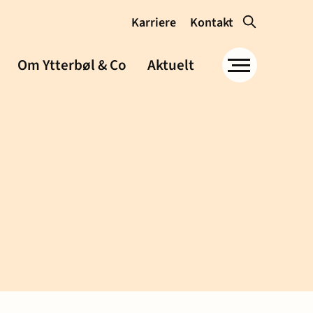
Karriere
Kontakt
Om Ytterbøl & Co
Aktuelt
Om Ytterbøl &
Co
Samfunnsansvar og
miljø