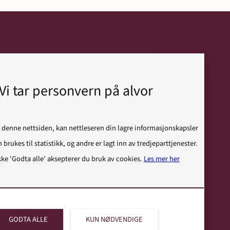
Moss
Gudes gate 10
Vi tar personvern på alvor
1530 Moss
 denne nettsiden, kan nettleseren din lagre informasjonskapsler
+47 69 20 69 50
 brukes til statistikk, og andre er lagt inn av tredjeparttjenester.
E-post
kke 'Godta alle' aksepterer du bruk av cookies.
Les mer her
GODTA ALLE
KUN NØDVENDIGE