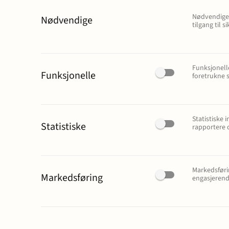
Nødvendige 
Nødvendige
tilgang til
Eiendomsutvikling og
Entreprise
næringseiendom
anlegg
Funksjonell
Funksjonelle
foretrukne s
Erstatning ved
Familie og
personskade og sykdom
Statistiske
Statistiske
rapportere 
Forbrukersaker
Konkurs o
Markedsføri
Offentlige anskaffelser
Selskapsr
Markedsføring
engasjerend
Skatt og avgift
Strafferet