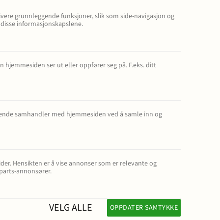
Prisopplysninger
vere grunnleggende funksjoner, slik som side-navigasjon og
 disse informasjonskapslene.
Oppdragsvilkår
Samarbeidspartnere
hjemmesiden ser ut eller oppfører seg på. F.eks. ditt
Ta kontakt
søkende samhandler med hjemmesiden ved å samle inn og
der. Hensikten er å vise annonser som er relevante og
eparts-annonsører.
VELG ALLE