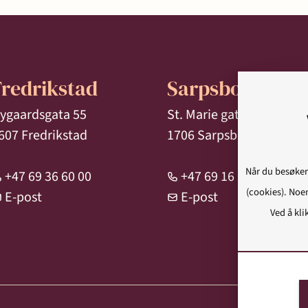
Fredrikstad
Sarpsborg
ygaardsgata 55
St. Marie gate 96/98
607 Fredrikstad
1706 Sarpsborg
Når du besøker
+47 69 36 60 00
+47 69 16 18 00
(cookies). Noen
E-post
E-post
Ved å kli