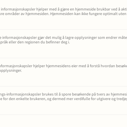
Karriere
informasjonskapsler hjelper med å gjøre en hjemmeside brukbar ved å akti
 sikre områder av hjemmesiden. Hjemmesiden kan ikke fungere optimalt uten
 - bygg og
e informasjonskapsler gjør det mulig å lagre opplysninger som endrer måten 
pråk eller den regionen du befinner deg i.
 samliv
 informasjonskapsler hjelper hjemmesidens eier med å forstå hvordan be
opplysninger.
g insolvens
ngs-informasjonskapsler brukes til å spore besøkende på tvers av hjemmesi
ett
e for den enkelte brukeren, og dermed mer verdifulle for utgivere og tredj
t