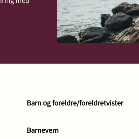
faring med
Karriere
 - bygg og
 samliv
g insolvens
Barn og foreldre/foreldretvister
ett
t
Barnevern