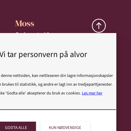
Moss
Gudes gate 10
1530 Moss
Vi tar personvern på alvor
+47 69 20 69 50
E-post
 denne nettsiden, kan nettleseren din lagre informasjonskapsler
 brukes til statistikk, og andre er lagt inn av tredjeparttjenester.
kke 'Godta alle' aksepterer du bruk av cookies.
Les mer her
GODTA ALLE
KUN NØDVENDIGE