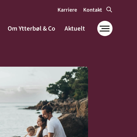
Karriere
Kontakt
Om Ytterbøl & Co
Aktuelt
Om Ytterbøl &
Co
Samfunnsansvar og
miljø