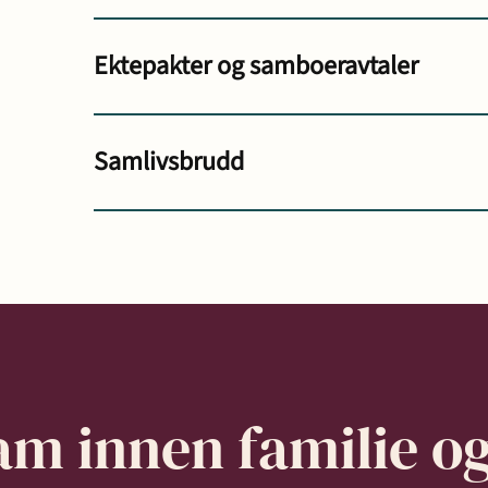
Ektepakter og samboeravtaler
Samlivsbrudd
eam innen
familie o