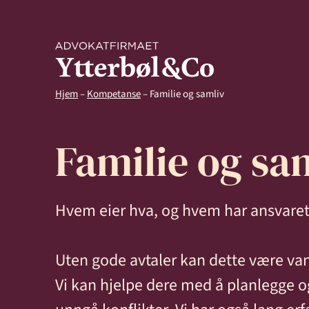
Hjem
–
Kompetanse
–
Familie og samliv
Familie og sa
Kompetanse
Hvem eier hva, og hvem har ansvaret 
Arbeidsrett
Arv og ski
Uten gode avtaler kan dette være van
Vi kan hjelpe dere med å planlegge og
Avtaler og kontrakter
Eiendom