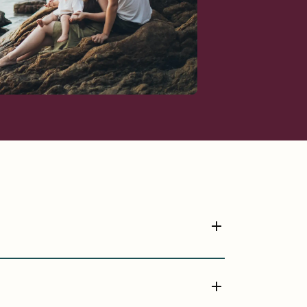
Prisopplysninger
Oppdragsvilkår
Samarbeidspartnere
Ta kontakt