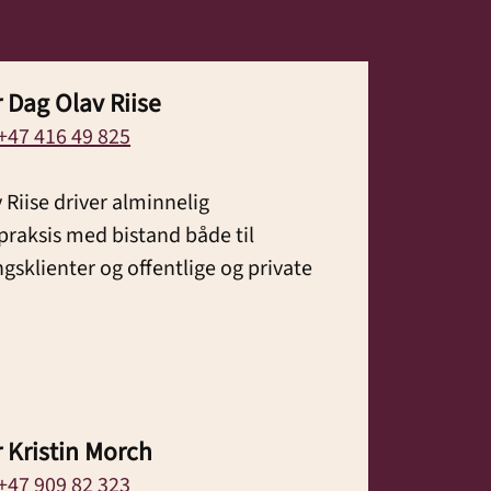
 Dag Olav Riise
+47 416 49 825
 Riise driver alminnelig
raksis med bistand både til
ngsklienter og offentlige og private
 Kristin Morch
+47 909 82 323