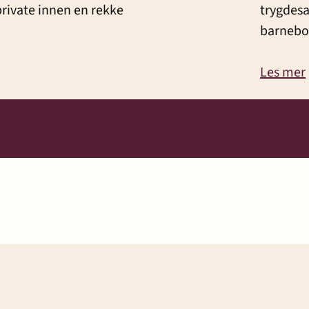
private innen en rekke
trygdesa
barnebor
Les mer