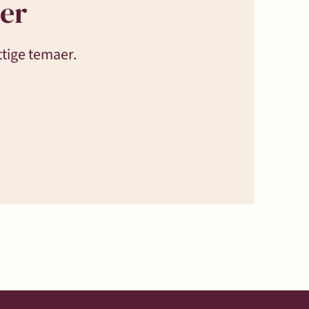
ter
ttige temaer.