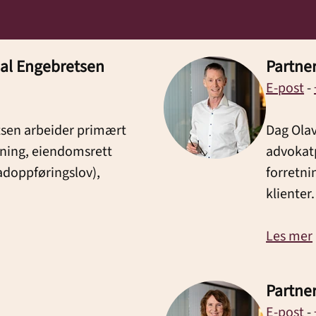
aal Engebretsen
Partner
E-post
-
tsen arbeider primært
Dag Olav
ning, eiendomsrett
advokatp
adoppføringslov),
forretni
klienter.
Les mer
Partner
E-post
-