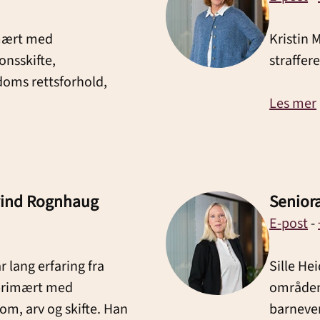
imært med
Kristin
onsskifte,
straffer
ndoms rettsforhold,
Les mer
vind Rognhaug
Seniora
E-post
-
lang erfaring fra
Sille He
primært med
områdene
dom, arv og skifte. Han
barnever