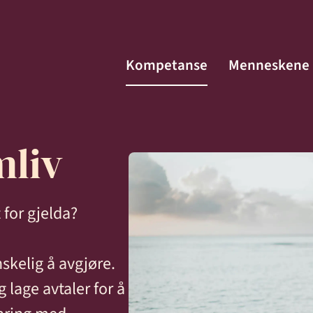
Kompetanse
Menneskene
mliv
Menneskene
for gjelda?
Kontakt
fte
skelig å avgjøre.
 lage avtaler for å
Aktuelt