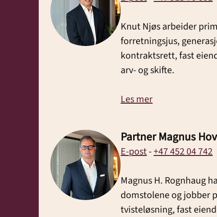
Knut Njøs arbeider pr
forretningsjus, generasj
kontraktsrett, fast eie
arv- og skifte.
Les mer
Partner Magnus Ho
E-post
-
+47 452 04 742
Magnus H. Rognhaug har 
domstolene og jobber 
tvisteløsning, fast eien