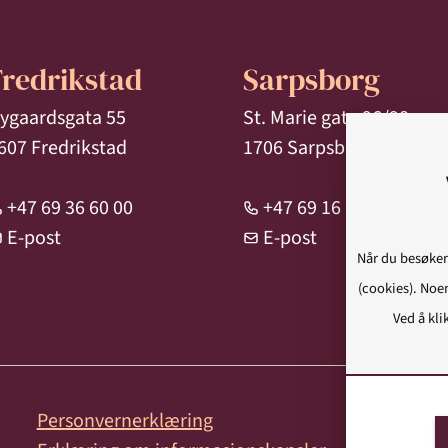
Fredrikstad
Sarpsborg
ygaardsgata 55
St. Marie gate 96/98
607 Fredrikstad
1706 Sarpsborg
+47 69 36 60 00
+47 69 16 18 00
E-post
E-post
Når du besøker
(cookies). Noen
Ved å kli
Personvernerklæring