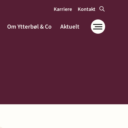
Karriere
Kontakt
Om Ytterbøl & Co
Aktuelt
Om Ytterbøl &
Co
Samfunnsansvar og
miljø