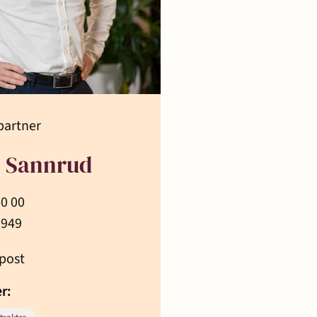
partner
 Sannrud
60 00
 949
post
er: