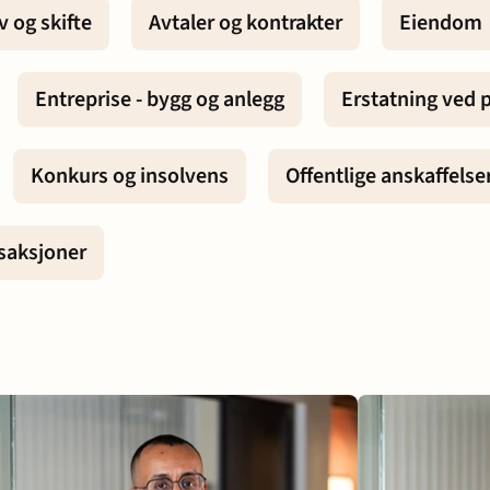
v og skifte
Avtaler og kontrakter
Eiendom
Karriere
 - bygg og
Entreprise - bygg og anlegg
Erstatning ved
Konkurs og insolvens
Offentlige anskaffelse
 samliv
saksjoner
g insolvens
ett
t