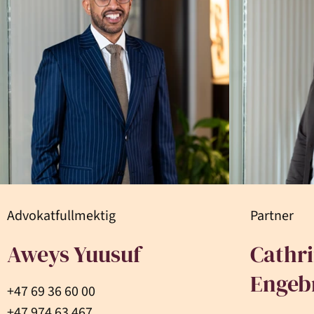
Advokatfullmektig
Partner
Aweys Yuusuf
Cathri
Engeb
+47 69 36 60 00
+47 974 63 467