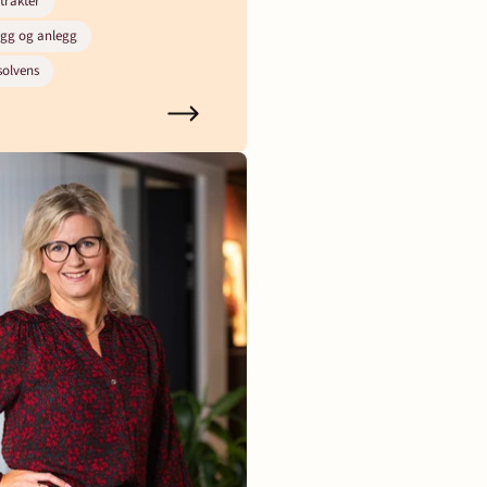
trakter
ygg og anlegg
solvens