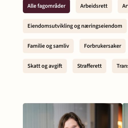
Alle fagområder
Arbeidsrett
Ar
Eiendomsutvikling og
Entreprise
Eiendomsutvikling og næringseiendom
næringseiendom
anlegg
Familie og samliv
Forbrukersaker
Erstatning ved
Familie og
personskade og sykdom
Skatt og avgift
Strafferett
Tran
Forbrukersaker
Konkurs o
Offentlige anskaffelser
Selskapsr
Skatt og avgift
Strafferet