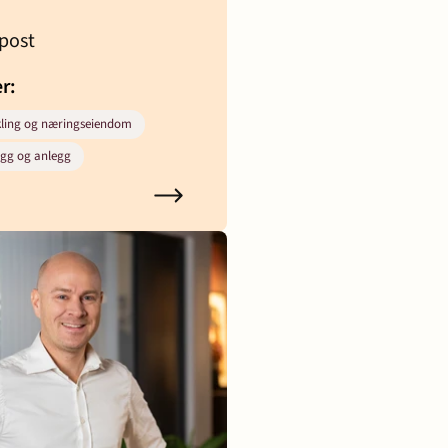
post
er:
kling og næringseiendom
ygg og anlegg