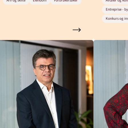
Arv og skifte
Eiendom
Forbrukersaker
Avtaler og kon
Entreprise - b
Konkurs og in