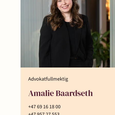
Transaksjoner
Advokatfullmektig
Amalie Baardseth
+47 69 16 18 00
+47 957 27 553