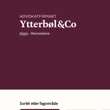
Hjem
–
Menneskene
Kompetanse
Arbeidsrett
Arv og ski
Sortér etter fagområde
Avtaler og kontrakter
Eiendom