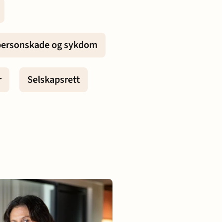
Prisopplysninger
Oppdragsvilkår
 personskade og sykdom
Samarbeidspartnere
r
Selskapsrett
Ta kontakt