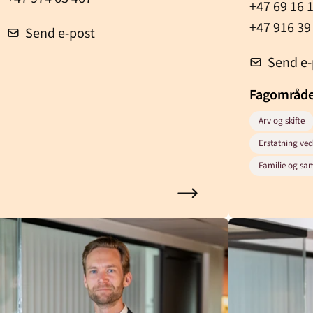
+47 69 16 
+47 916 39
Send e-post
Send e-
Fagområd
Arv og skifte
Erstatning ve
Familie og sam