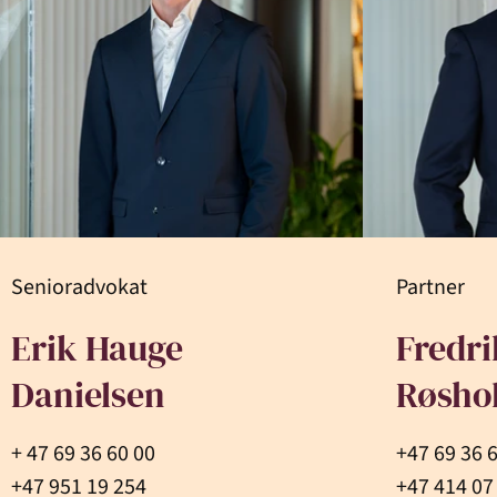
Senioradvokat
Partner
Erik Hauge
Fredr
Danielsen
Røsho
+ 47 69 36 60 00
+47 69 36 
+47 951 19 254
+47 414 07