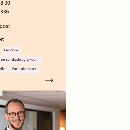
18 00
 336
post
er:
Eiendom
d personskade og sykdom
liv
Forbrukersaker