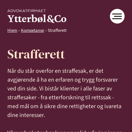
Hjem
–
Kompetanse
–
Strafferett
Strafferett
Når du står overfor en straffesak, er det
Kompetanse
avgjørende å ha en erfaren og trygg forsvarer
Menneskene
Om
ved din side. Vi bistår klienter i alle faser av
Ytter
straffesaker - fra etterforskning til rettssak -
Kontakt
med mål om å sikre dine rettigheter og ivareta
& Co
Arbeidsrett
Arv
Avtaler
Eiendom
Eiendomsutvikling
dine interesser.
og
og
og
Aktuelt
Samfunn
skifte
kontrakter
næringseiendom