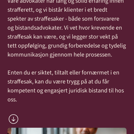
Våre advokater har lang og solid erfaring innen
og miljø
Karriere
strafferett, og vi bistår klienter i et bredt
Entreprise
Erstatning
Familie
Forbrukersaker
Konkurs
spekter av straffesaker - både som forsvarere
Prisoppl
-
ved
og
og
og bistandsadvokater. Vi vet hvor krevende en
bygg
personskade
samliv
insolvens
Oppdrags
straffesak kan være, og vi legger stor vekt på
og
og
tett oppfølging, grundig forberedelse og tydelig
Samarbe
anlegg
sykdom
kommunikasjon gjennom hele prosessen.
Enten du er siktet, tiltalt eller fornærmet i en
Offentlige
Selskapsrett
Skatt
Strafferett
Transaksjoner
Ta
straffesak, kan du være trygg på at du får
anskaffelser
og
kompetent og engasjert juridisk bistand til hos
avgift
konta
oss.