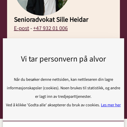
Senioradvokat Sille Heidar
E-post
-
+47 932 01 006
Sille Heidar arbeider hovedsaklig innen
områdene strafferett, barnerett,
Vi tar personvern på alvor
bistandsrett, barnevernsaker, psykisk
helsevern, trygdesaker, utlendingssaker
og barnebortføringssaker.
Når du besøker denne nettsiden, kan nettleseren din lagre
informasjonskapsler (cookies). Noen brukes til statistikk, og andre
Les mer
er lagt inn av tredjeparttjenester.
Ved å klikke 'Godta alle' aksepterer du bruk av cookies.
Les mer her