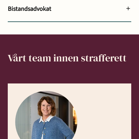
Bistandsadvokat
Vårt team innen
strafferett