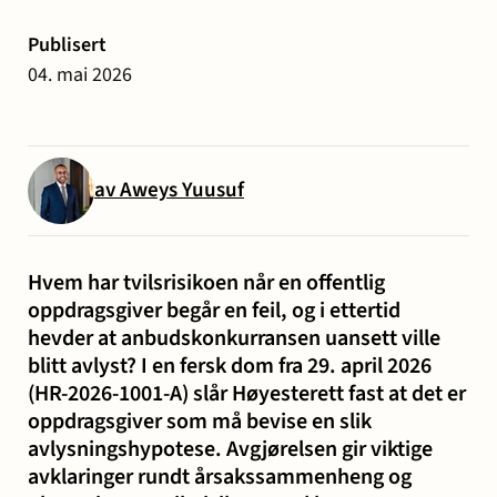
og miljø
Karriere
Publisert
Entreprise
Erstatning
Familie
Forbrukersaker
Konkurs
Prisoppl
04. mai 2026
-
ved
og
og
bygg
personskade
samliv
insolvens
Oppdrags
og
og
Samarbe
av Aweys Yuusuf
anlegg
sykdom
Offentlige
Selskapsrett
Skatt
Strafferett
Transaksjoner
Hvem har tvilsrisikoen når en offentlig
Ta
anskaffelser
og
oppdragsgiver begår en feil, og i ettertid
hevder at anbudskonkurransen uansett ville
avgift
konta
blitt avlyst? I en fersk dom fra 29. april 2026
(HR-2026-1001-A) slår Høyesterett fast at det er
oppdragsgiver som må bevise en slik
avlysningshypotese. Avgjørelsen gir viktige
avklaringer rundt årsakssammenheng og