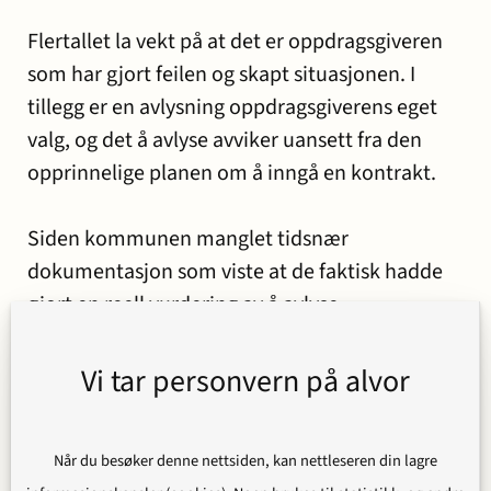
Flertallet la vekt på at det er oppdragsgiveren
som har gjort feilen og skapt situasjonen. I
tillegg er en avlysning oppdragsgiverens eget
valg, og det å avlyse avviker uansett fra den
opprinnelige planen om å inngå en kontrakt.
Siden kommunen manglet tidsnær
dokumentasjon som viste at de faktisk hadde
gjort en reell vurdering av å avlyse
konkurransen før tvisten oppstod, kom
flertallet til at kommunen ikke hadde
Vi tar personvern på alvor
sannsynliggjort avlysningshypotesen.
Når du besøker denne nettsiden, kan nettleseren din lagre
Hva betyr dommen i praksis?