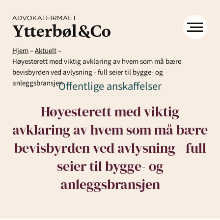
Hjem
–
Aktuelt
–
Høyesterett med viktig avklaring av hvem som må bære
bevisbyrden ved avlysning - full seier til bygge- og
anleggsbransjen
Offentlige anskaffelser
Høyesterett med viktig
avklaring av hvem som må bære
Kompetanse
Menneskene
Om
bevisbyrden ved avlysning - full
Ytter
seier til bygge- og
Kontakt
& Co
anleggsbransjen
Arbeidsrett
Arv
Avtaler
Eiendom
Eiendomsutvikling
og
og
og
Aktuelt
Samfunn
skifte
kontrakter
næringseiendom