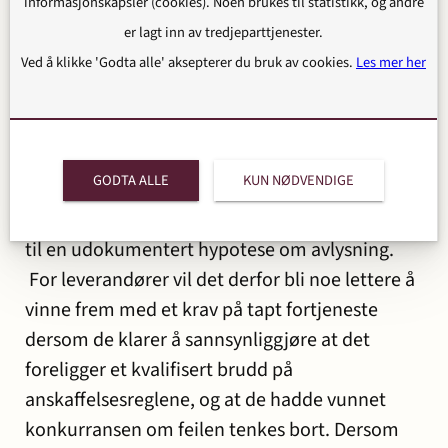
informasjonskapsler (cookies). Noen brukes til statistikk, og andre
er lagt inn av tredjeparttjenester.
Avgjørelsen er et betydelig gjennomslag for
Ved å klikke 'Godta alle' aksepterer du bruk av cookies.
Les mer her
leverandørsiden. Den viser hvilken preventiv
funksjon erstatningsreglene har i norsk
anskaffelsesrett.
GODTA ALLE
KUN NØDVENDIGE
Oppdragsgiver kan ikke lenger «skylde» på at
konkurransen uansett ville blitt avlyst ved å vise
til en udokumentert hypotese om avlysning.
For leverandører vil det derfor bli noe lettere å
vinne frem med et krav på tapt fortjeneste
dersom de klarer å sannsynliggjøre at det
foreligger et kvalifisert brudd på
anskaffelsesreglene, og at de hadde vunnet
konkurransen om feilen tenkes bort. Dersom