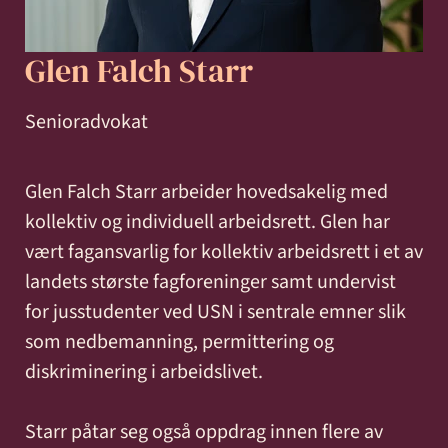
og miljø
Karriere
Entreprise
Erstatning
Familie
Forbrukersaker
Konkurs
Glen Falch Starr
Prisoppl
-
ved
og
og
bygg
personskade
samliv
insolvens
Oppdrags
Senioradvokat
og
og
Samarbe
anlegg
sykdom
Glen Falch Starr arbeider hovedsakelig med
kollektiv og individuell arbeidsrett. Glen har
Offentlige
Selskapsrett
Skatt
Strafferett
Transaksjoner
vært fagansvarlig for kollektiv arbeidsrett i et av
Ta
anskaffelser
og
landets største fagforeninger samt undervist
avgift
konta
for jusstudenter ved USN i sentrale emner slik
som nedbemanning, permittering og
diskriminering i arbeidslivet.
Starr påtar seg også oppdrag innen flere av