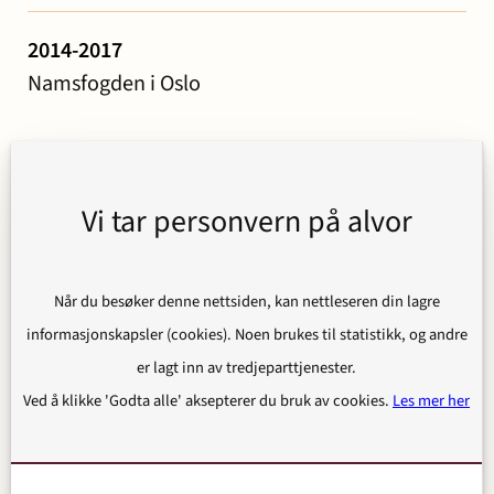
2014-2017
Namsfogden i Oslo
Utdannelse
Vi tar personvern på alvor
2016
Når du besøker denne nettsiden, kan nettleseren din lagre
Master i rettsvitenskap Universitetet i Oslo
informasjonskapsler (cookies). Noen brukes til statistikk, og andre
er lagt inn av tredjeparttjenester.
Ved å klikke 'Godta alle' aksepterer du bruk av cookies.
Les mer her
Kompetanse
Arbeidsrett