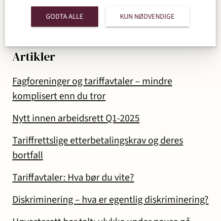
Konkurs og insolvens
GODTA ALLE
KUN NØDVENDIGE
Artikler
Fagforeninger og tariffavtaler – mindre
komplisert enn du tror
Nytt innen arbeidsrett Q1-2025
Tariffrettslige etterbetalingskrav og deres
bortfall
Tariffavtaler: Hva bør du vite?
Diskriminering – hva er egentlig diskriminering?