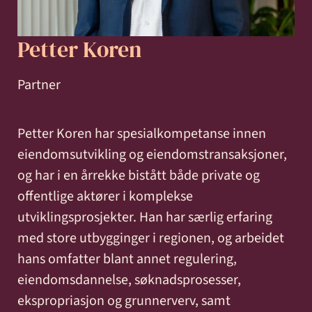
og miljø
Karriere
Entreprise
Erstatning
Familie
Forbrukersaker
Konkurs
Petter Koren
Prisoppl
-
ved
og
og
bygg
personskade
samliv
insolvens
Oppdrags
Partner
og
og
Samarbe
anlegg
sykdom
Petter Koren har spesialkompetanse innen
eiendomsutvikling og eiendomstransaksjoner,
Offentlige
Selskapsrett
Skatt
Strafferett
Transaksjoner
og har i en årrekke bistått både private og
Ta
anskaffelser
og
offentlige aktører i komplekse
avgift
konta
utviklingsprosjekter. Han har særlig erfaring
med store utbygginger i regionen, og arbeidet
hans omfatter blant annet regulering,
eiendomsdannelse, søknadsprosesser,
ekspropriasjon og grunnerverv, samt