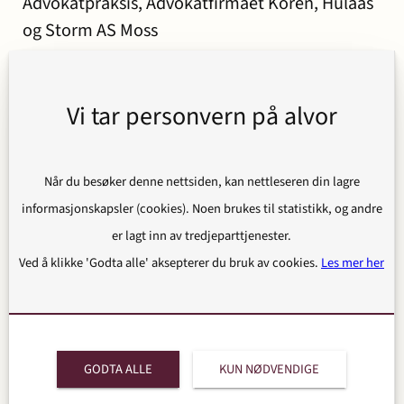
Advokatpraksis, Advokatfirmaet Koren, Hulaas
og Storm AS Moss
1990-1992
Vi tar personvern på alvor
Etat for Eiendom og Utbygging Oslo Kommune
Når du besøker denne nettsiden, kan nettleseren din lagre
informasjonskapsler (cookies). Noen brukes til statistikk, og andre
Utdannelse
er lagt inn av tredjeparttjenester.
Ved å klikke 'Godta alle' aksepterer du bruk av cookies.
Les mer her
1989
Juridisk embetseksamen Universitetet i Oslo
GODTA ALLE
KUN NØDVENDIGE
Kompetanse