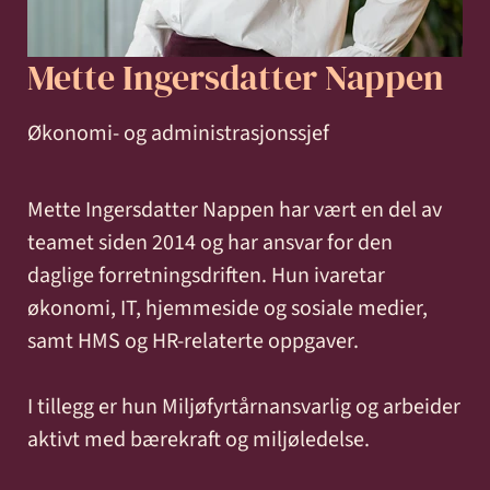
og miljø
Karriere
Entreprise
Erstatning
Familie
Forbrukersaker
Konkurs
Mette Ingersdatter Nappen
Prisoppl
-
ved
og
og
bygg
personskade
samliv
insolvens
Oppdrags
Økonomi- og administrasjonssjef
og
og
Samarbe
anlegg
sykdom
Mette Ingersdatter Nappen har vært en del av
teamet siden 2014 og har ansvar for den
Offentlige
Selskapsrett
Skatt
Strafferett
Transaksjoner
daglige forretningsdriften. Hun ivaretar
Ta
anskaffelser
og
økonomi, IT, hjemmeside og sosiale medier,
avgift
konta
samt HMS og HR-relaterte oppgaver.
I tillegg er hun Miljøfyrtårnansvarlig og arbeider
aktivt med bærekraft og miljøledelse.