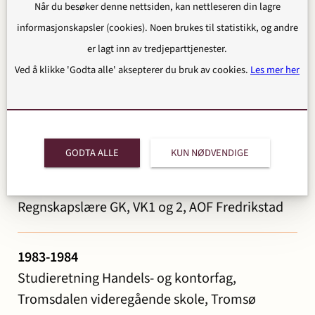
Når du besøker denne nettsiden, kan nettleseren din lagre
2014-2016
informasjonskapsler (cookies). Noen brukes til statistikk, og andre
Bedriftsøkonomi, Handelshøyskolen BI Oslo
er lagt inn av tredjeparttjenester.
Ved å klikke 'Godta alle' aksepterer du bruk av cookies.
Les mer her
1996
Økonomistyring I, Handelshøyskolen BI
Sarpsborg
GODTA ALLE
KUN NØDVENDIGE
1991-1992
Regnskapslære GK, VK1 og 2, AOF Fredrikstad
1983-1984
Studieretning Handels- og kontorfag,
Tromsdalen videregående skole, Tromsø