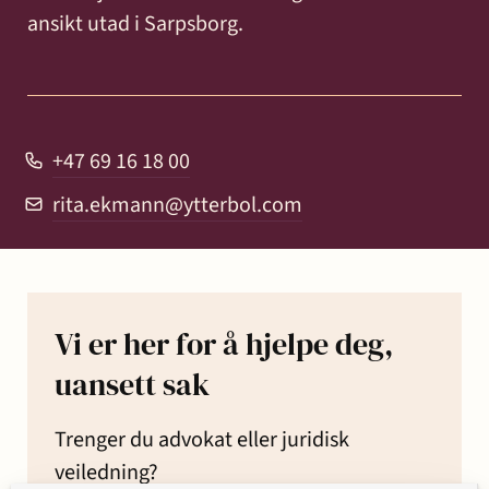
og miljø
ansikt utad i Sarpsborg.
Karriere
Entreprise
Erstatning
Familie
Forbrukersaker
Konkurs
Prisoppl
-
ved
og
og
bygg
personskade
samliv
insolvens
Oppdrags
og
og
+47 69 16 18 00
Samarbe
anlegg
sykdom
rita.ekmann@ytterbol.com
Offentlige
Selskapsrett
Skatt
Strafferett
Transaksjoner
Ta
anskaffelser
og
avgift
konta
Vi er her for å hjelpe deg,
uansett sak
Trenger du advokat eller juridisk
veiledning?