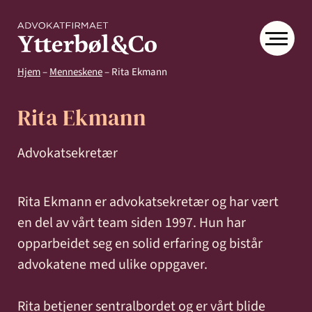
Hjem
–
Menneskene
–
Rita Ekmann
Rita Ekmann
Advokatsekretær
Kompetanse
Menneskene
Om
Rita Ekmann er advokatsekretær og har vært
en del av vårt team siden 1997. Hun har
Ytter
Kontakt
opparbeidet seg en solid erfaring og bistår
& Co
Arbeidsrett
Arv
Avtaler
Eiendom
Eiendomsutvikling
advokatene med ulike oppgaver.
og
og
og
Aktuelt
Samfunn
skifte
kontrakter
næringseiendom
Rita betjener sentralbordet og er vårt blide