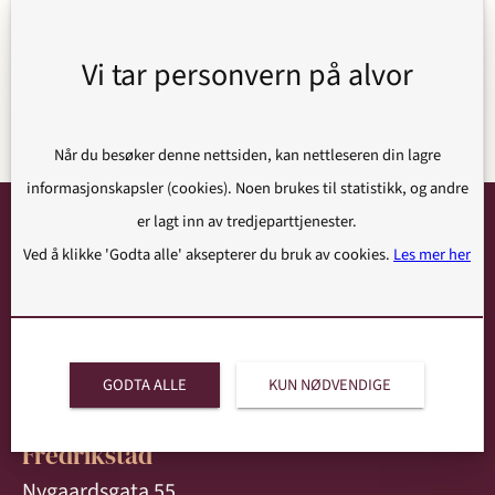
Se våre advokater
Vi tar personvern på alvor
Når du besøker denne nettsiden, kan nettleseren din lagre
informasjonskapsler (cookies). Noen brukes til statistikk, og andre
er lagt inn av tredjeparttjenester.
Ved å klikke 'Godta alle' aksepterer du bruk av cookies.
Les mer her
Advokatfirmaet Ytterbøl & Co AS
Postboks 404, 1703 Sarpsborg
GODTA ALLE
KUN NØDVENDIGE
Org.nr: 977 048 958
Fredrikstad
Nygaardsgata 55