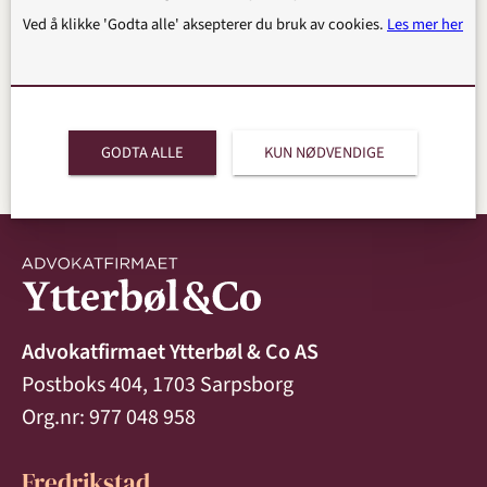
veiledning?
Ved å klikke 'Godta alle' aksepterer du bruk av cookies.
Les mer her
Se våre advokater
GODTA ALLE
KUN NØDVENDIGE
Advokatfirmaet Ytterbøl & Co AS
Postboks 404, 1703 Sarpsborg
Org.nr: 977 048 958
Fredrikstad