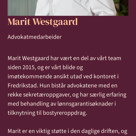
og miljø
Karriere
Entreprise
Erstatning
Familie
Forbrukersaker
Konkurs
Marit Westgaard
Prisoppl
-
ved
og
og
bygg
personskade
samliv
insolvens
Oppdrags
Advokatmedarbeider
og
og
Samarbe
anlegg
sykdom
Marit Westgaard har vært en del av vårt team
siden 2015, og er vårt blide og
Offentlige
Selskapsrett
Skatt
Strafferett
Transaksjoner
imøtekommende ansikt utad ved kontoret i
Ta
anskaffelser
og
Fredrikstad. Hun bistår advokatene med en
avgift
konta
rekke sekretæroppgaver, og har særlig erfaring
med behandling av lønnsgarantisøknader i
tilknytning til bostyreroppdrag.
Marit er en viktig støtte i den daglige driften, og