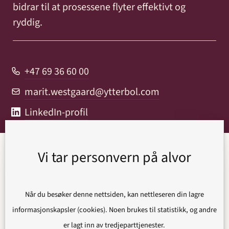
bidrar til at prosessene flyter effektivt og
ryddig.
+47 69 36 60 00
marit.westgaard@ytterbol.com
LinkedIn-profil
Vi tar personvern på alvor
Vi er her for å hjelpe deg,
uansett sak
Når du besøker denne nettsiden, kan nettleseren din lagre
informasjonskapsler (cookies). Noen brukes til statistikk, og andre
Trenger du advokat eller juridisk
er lagt inn av tredjeparttjenester.