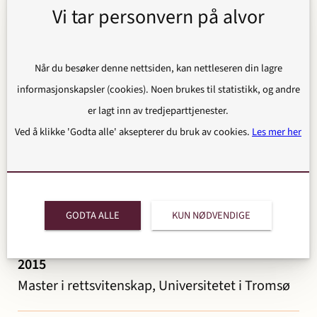
Vi tar personvern på alvor
2014
Trainee, Kluge Advokatfirma AS
Når du besøker denne nettsiden, kan nettleseren din lagre
informasjonskapsler (cookies). Noen brukes til statistikk, og andre
er lagt inn av tredjeparttjenester.
2013
Ved å klikke 'Godta alle' aksepterer du bruk av cookies.
Les mer her
Praktikant, Kystverket
GODTA ALLE
KUN NØDVENDIGE
Utdannelse
2015
Master i rettsvitenskap, Universitetet i Tromsø