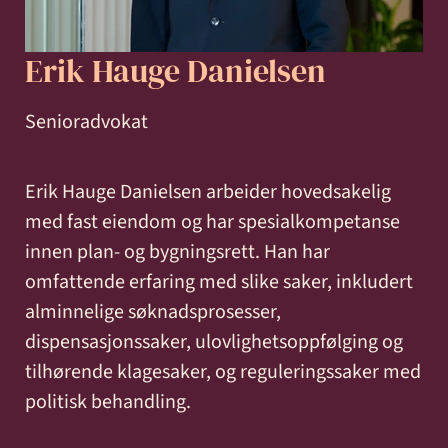
og miljø
Karriere
Entreprise
Erstatning
Familie
Forbrukersaker
Konkurs
Erik Hauge Danielsen
Prisoppl
-
ved
og
og
bygg
personskade
samliv
insolvens
Oppdrags
Senioradvokat
og
og
Samarbe
anlegg
sykdom
Erik Hauge Danielsen arbeider hovedsakelig
med fast eiendom og har spesialkompetanse
Offentlige
Selskapsrett
Skatt
Strafferett
Transaksjoner
innen plan- og bygningsrett. Han har
Ta
anskaffelser
og
omfattende erfaring med slike saker, inkludert
avgift
konta
alminnelige søknadsprosesser,
dispensasjonssaker, ulovlighetsoppfølging og
tilhørende klagesaker, og reguleringssaker med
politisk behandling.