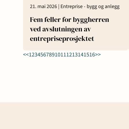
21. mai 2026 |
Entreprise - bygg og anlegg
Transaksjoner
Fem feller for byggherren
ved avslutningen av
entrepriseprosjektet
<<
1
2
3
4
5
6
7
8
9
10
11
12
13
14
15
16
>>