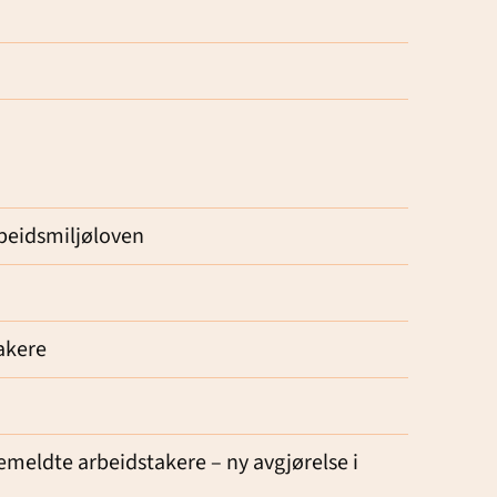
rbeidsmiljøloven
takere
kemeldte arbeidstakere – ny avgjørelse i