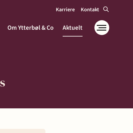
Karriere
Kontakt
Om Ytterbøl & Co
Aktuelt
s
Om Ytterbøl &
Co
Samfunnsansvar og
miljø