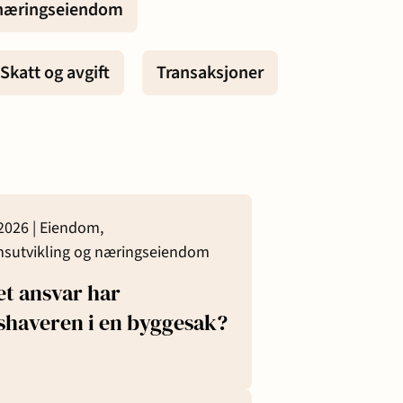
 næringseiendom
Prisopplysninger
Oppdragsvilkår
Skatt og avgift
Transaksjoner
Samarbeidspartnere
Ta kontakt
2026 |
Eiendom,
sutvikling og næringseiendom
et ansvar har
kshaveren i en byggesak?