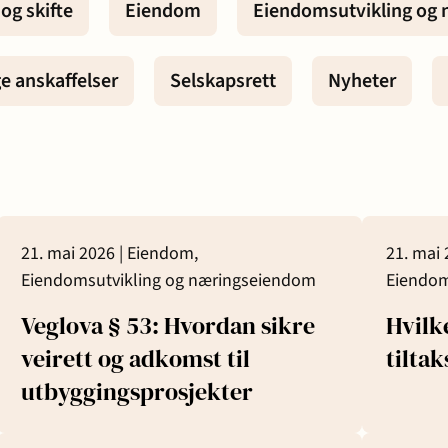
 og skifte
Eiendom
Eiendomsutvikling og
Karriere
 - bygg og
ge anskaffelser
Selskapsrett
Nyheter
 samliv
21. mai 2026 |
Eiendom,
21. mai 
g insolvens
Eiendomsutvikling og næringseiendom
Eiendom
Veglova § 53: Hvordan sikre
Hvilk
ett
veirett og adkomst til
tilta
utbyggingsprosjekter
t