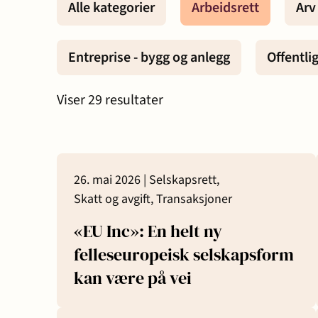
Alle kategorier
Arbeidsrett
Arv
Eiendomsutvikling og
Entreprise
Entreprise - bygg og anlegg
Offentli
næringseiendom
anlegg
Viser
29
resultater
Erstatning ved
Familie og
personskade og sykdom
26. mai 2026 |
Selskapsrett,
Forbrukersaker
Konkurs o
Skatt og avgift,
Transaksjoner
«EU Inc»: En helt ny
Offentlige anskaffelser
Selskapsr
felleseuropeisk selskapsform
kan være på vei
Skatt og avgift
Strafferet