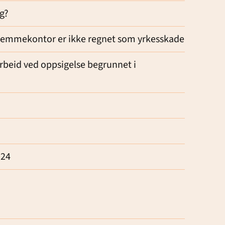
ng?
 hjemmekontor er ikke regnet som yrkesskade
 arbeid ved oppsigelse begrunnet i
024