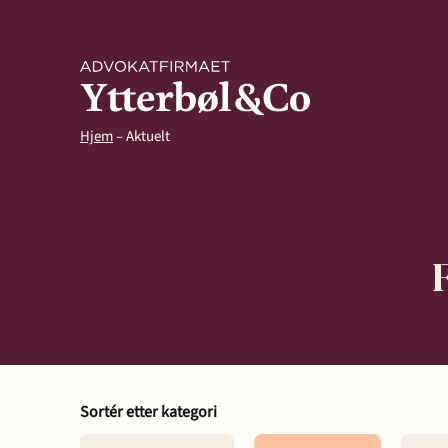
Hjem
–
Aktuelt
Kompetanse
Arbeidsrett
Arv og ski
Sortér etter kategori
Avtaler og kontrakter
Eiendom