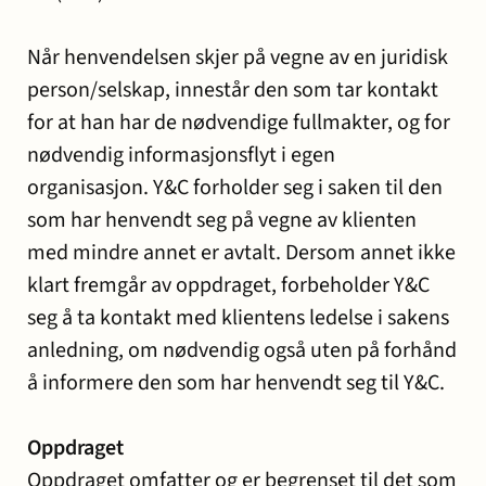
og miljø
Karriere
Når henvendelsen skjer på vegne av en juridisk
Entreprise
Erstatning
Familie
Forbrukersaker
Konkurs
Prisoppl
person/selskap, innestår den som tar kontakt
-
ved
og
og
for at han har de nødvendige fullmakter, og for
bygg
personskade
samliv
insolvens
Oppdrags
nødvendig informasjonsflyt i egen
og
og
Samarbe
organisasjon. Y&C forholder seg i saken til den
anlegg
sykdom
som har henvendt seg på vegne av klienten
med mindre annet er avtalt. Dersom annet ikke
Offentlige
Selskapsrett
Skatt
Strafferett
Transaksjoner
klart fremgår av oppdraget, forbeholder Y&C
Ta
anskaffelser
og
seg å ta kontakt med klientens ledelse i sakens
avgift
konta
anledning, om nødvendig også uten på forhånd
å informere den som har henvendt seg til Y&C.
Oppdraget
Oppdraget omfatter og er begrenset til det som