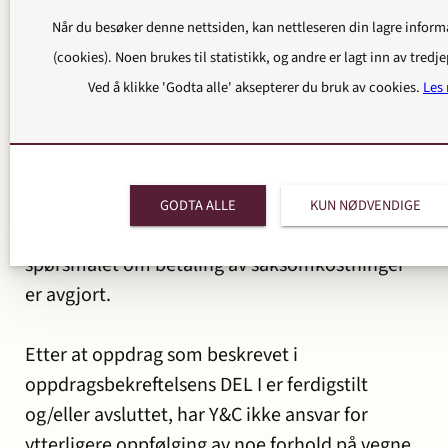
henhold til reglene for god advokatskikk. Y&C
Når du besøker denne nettsiden, kan nettleseren din lagre infor
og/eller den ansvarlige advokat innestår ikke
(cookies). Noen brukes til statistikk, og andre er lagt inn av tredje
for at utførelsen av oppdraget leder til det
Ved å klikke 'Godta alle' aksepterer du bruk av cookies.
Les
resultat klienten har forventet. Klienten er
kjent med reglene om at saksomkostninger for
motparten kan bli pålagt dersom en sak tapes
helt eller delvis, og at klienten innestår for
GODTA ALLE
KUN NØDVENDIGE
oppgjør overfor Y&C uavhengig av hvordan
spørsmålet om betaling av saksomkostninger
er avgjort.
Etter at oppdrag som beskrevet i
oppdragsbekreftelsens DEL I er ferdigstilt
og/eller avsluttet, har Y&C ikke ansvar for
ytterligere oppfølging av noe forhold på vegne