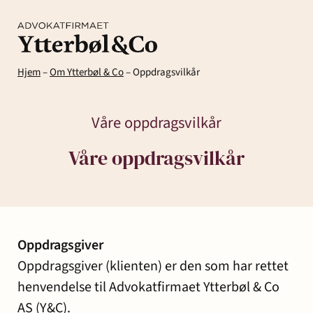
Hjem
–
Om Ytterbøl & Co
–
Oppdragsvilkår
Våre oppdragsvilkår
Våre oppdragsvilkår
Kompetanse
Menneskene
Om
Ytter
Kontakt
Oppdragsgiver
& Co
Arbeidsrett
Arv
Avtaler
Eiendom
Eiendomsutvikling
Oppdragsgiver (klienten) er den som har rettet
og
og
og
henvendelse til Advokatfirmaet Ytterbøl & Co
Aktuelt
Samfunn
skifte
kontrakter
næringseiendom
AS (Y&C).