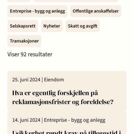
og miljø
Karriere
Entreprise - bygg og anlegg
Offentlige anskaffelser
Entreprise
Erstatning
Familie
Forbrukersaker
Konkurs
Prisoppl
-
ved
og
og
Selskapsrett
Nyheter
Skatt og avgift
bygg
personskade
samliv
insolvens
Oppdrags
Transaksjoner
og
og
Samarbe
anlegg
sykdom
Viser
92
resultater
Offentlige
Selskapsrett
Skatt
Strafferett
Transaksjoner
Ta
25. juni 2024 |
Eiendom
anskaffelser
og
avgift
konta
Hva er egentlig forskjellen på
reklamasjonsfrister og foreldelse?
14. juni 2024 |
Entreprise - bygg og anlegg
Usikkerhet rundt krav på tilleggstid i