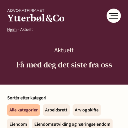
Hjem
–
Aktuelt
Aktuelt
Få med deg det siste fra oss
Kompetanse
Menneskene
Om
Ytter
Kontakt
Sortér etter kategori
& Co
Arbeidsrett
Arv
Avtaler
Eiendom
Eiendomsutvikling
Alle kategorier
Arbeidsrett
Arv og skifte
og
og
og
Aktuelt
Samfunn
skifte
kontrakter
næringseiendom
Eiendom
Eiendomsutvikling og næringseiendom