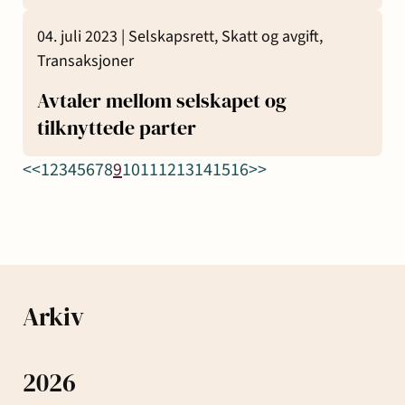
04. juli 2023 |
Selskapsrett,
Skatt og avgift,
Transaksjoner
Avtaler mellom selskapet og
tilknyttede parter
<<
1
2
3
4
5
6
7
8
9
10
11
12
13
14
15
16
>>
Arkiv
2026