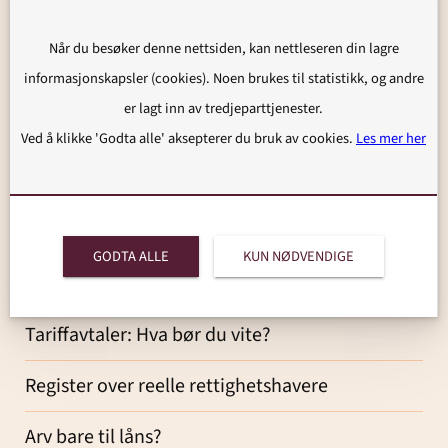
Tariffrettslige etterbetalingskrav og deres
Når du besøker denne nettsiden, kan nettleseren din lagre
bortfall
informasjonskapsler (cookies). Noen brukes til statistikk, og andre
er lagt inn av tredjeparttjenester.
Vi gratulerer Fredrik og Magnus
Ved å klikke 'Godta alle' aksepterer du bruk av cookies.
Les mer her
2024
Hvordan håndtere en nedbemanning – en
GODTA ALLE
KUN NØDVENDIGE
praktisk veiledning for arbeidsgivere
Tariffavtaler: Hva bør du vite?
Register over reelle rettighetshavere
Arv bare til låns?