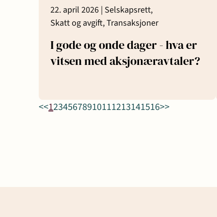
22. april 2026 |
Selskapsrett,
Skatt og avgift,
Transaksjoner
I gode og onde dager - hva er
vitsen med aksjonæravtaler?
<<
1
2
3
4
5
6
7
8
9
10
11
12
13
14
15
16
>>