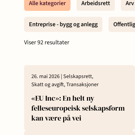
Alle kategorier
Arbeidsrett
Arv
Eiendomsutvikling og
Entreprise
Entreprise - bygg og anlegg
Offentli
næringseiendom
anlegg
Viser
92
resultater
Erstatning ved
Familie og
personskade og sykdom
26. mai 2026 |
Selskapsrett,
Forbrukersaker
Konkurs o
Skatt og avgift,
Transaksjoner
«EU Inc»: En helt ny
Offentlige anskaffelser
Selskapsr
felleseuropeisk selskapsform
kan være på vei
Skatt og avgift
Strafferet