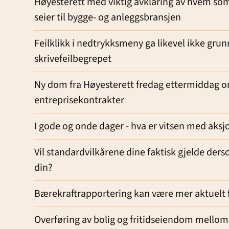
Høyesterett med viktig avklaring av hvem som
seier til bygge- og anleggsbransjen
Feilklikk i nedtrykksmeny ga likevel ikke grunn
skrivefeilbegrepet
Ny dom fra Høyesterett fredag ettermiddag om
entreprisekontrakter
I gode og onde dager - hva er vitsen med aks
Vil standardvilkårene dine faktisk gjelde de
din?
Bærekraftrapportering kan være mer aktuelt fo
Overføring av bolig og fritidseiendom mello