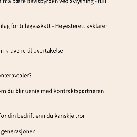
 må bære bevisbyrden ved avlysning - full
lag for tilleggsskatt - Høyesterett avklarer
 kravene til overtakelse i
jonæravtaler?
rsom du blir uenig med kontraktspartneren
r din bedrift enn du kanskje tror
m generasjoner