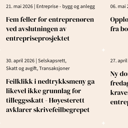
21. mai 2026 |
Entreprise - bygg og anlegg
06. mai 
Fem feller for entreprenøren
Opplø
ved avslutningen av
fra bo
entrepriseprosjektet
30. april 2026 |
Selskapsrett,
27. apri
Skatt og avgift,
Transaksjoner
Ny do
Feilklikk i nedtrykksmeny ga
freda
likevel ikke grunnlag for
kraven
tilleggsskatt - Høyesterett
entre
avklarer skrivefeilbegrepet