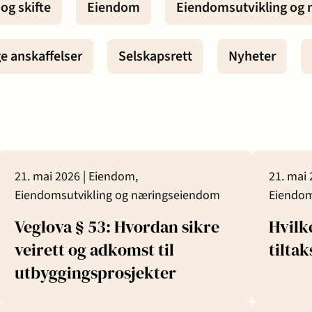
 og skifte
Eiendom
Eiendomsutvikling og
Karriere
 - bygg og
ge anskaffelser
Selskapsrett
Nyheter
 samliv
21. mai 2026 |
Eiendom,
21. mai 
g insolvens
Eiendomsutvikling og næringseiendom
Eiendom
Veglova § 53: Hvordan sikre
Hvilk
ett
veirett og adkomst til
tilta
utbyggingsprosjekter
t