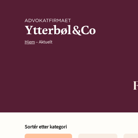
Hjem
–
Aktuelt
Kompetanse
Arbeidsrett
Arv og ski
Sortér etter kategori
Avtaler og kontrakter
Eiendom