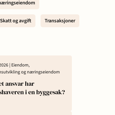
 næringseiendom
Prisopplysninger
Oppdragsvilkår
Skatt og avgift
Transaksjoner
Samarbeidspartnere
Ta kontakt
2026 |
Eiendom,
sutvikling og næringseiendom
et ansvar har
kshaveren i en byggesak?