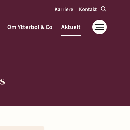
Karriere
Kontakt
Om Ytterbøl & Co
Aktuelt
s
Om Ytterbøl &
Co
Samfunnsansvar og
miljø