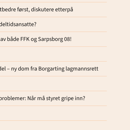
bedre først, diskutere etterpå
 deltidsansatte?
sor av både FFK og Sarpsborg 08!
edel – ny dom fra Borgarting lagmannsrett
problemer: Når må styret gripe inn?