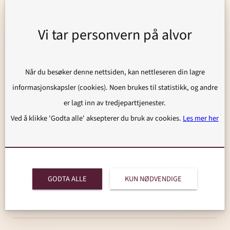
2026
Vi tar personvern på alvor
Overføring av bolig og fritidseiendom mellom
generasjoner
Når du besøker denne nettsiden, kan nettleseren din lagre
informasjonskapsler (cookies). Noen brukes til statistikk, og andre
2025
er lagt inn av tredjeparttjenester.
Ved å klikke 'Godta alle' aksepterer du bruk av cookies.
Les mer her
2024
Arv bare til låns?
GODTA ALLE
KUN NØDVENDIGE
2023