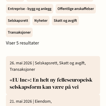
og miljø
Karriere
Entreprise - bygg og anlegg
Offentlige anskaffelser
Entreprise
Erstatning
Familie
Forbrukersaker
Konkurs
Prisoppl
-
ved
og
og
Selskapsrett
Nyheter
Skatt og avgift
bygg
personskade
samliv
insolvens
Oppdrags
Transaksjoner
og
og
Samarbe
anlegg
sykdom
Viser
5
resultater
Offentlige
Selskapsrett
Skatt
Strafferett
Transaksjoner
Ta
26. mai 2026 |
Selskapsrett,
Skatt og avgift,
anskaffelser
og
Transaksjoner
avgift
konta
«EU Inc»: En helt ny felleseuropeisk
selskapsform kan være på vei
21. mai 2026 |
Eiendom,