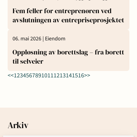
Fem feller for entreprenøren ved
avslutningen av entrepriseprosjektet
06. mai 2026 |
Eiendom
Oppløsning av borettslag – fra borett
til selveier
<<
1
2
3
4
5
6
7
8
9
10
11
12
13
14
15
16
>>
Arkiv