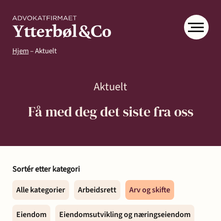
Hjem
–
Aktuelt
Aktuelt
Få med deg det siste fra oss
Kompetanse
Menneskene
Om
Ytter
Kontakt
Sortér etter kategori
& Co
Arbeidsrett
Arv
Avtaler
Eiendom
Eiendomsutvikling
Alle kategorier
Arbeidsrett
Arv og skifte
og
og
og
Aktuelt
Samfunn
skifte
kontrakter
næringseiendom
Eiendom
Eiendomsutvikling og næringseiendom