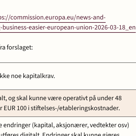
ps://commission.europa.eu/news-and-
-business-easier-european-union-2026-03-18_en
a forslaget:
ikke noe kapitalkrav.
talt, og skal kunne være operativt på under 48
r EUR 100 i stiftelses-/etableringskostnader.
e endringer (kapital, aksjonærer, vedtekter osv)
utføres digitalt. Endringer skal kunne gjøres