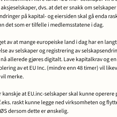
sjeselskaper, dvs. at det er snakk om selskape
ndringer på kapital- og eiersiden skal gå enda ras
n det som er tilfelle i medlemsstatene i dag.
get av at mange europeiske land i dag har en lang
telse av selskaper og registrering av selskapsendri
nå allerede gjøres digitalt. Lave kapitalkrav og en
lering av et EU Inc. (mindre enn 48 timer) vil like
vil merke.
r kanskje at EU.inc-selskaper skal kunne operere 
.eks. raskt kunne legge ned virksomheten og flytte
EØS dersom dette er ønskelig.