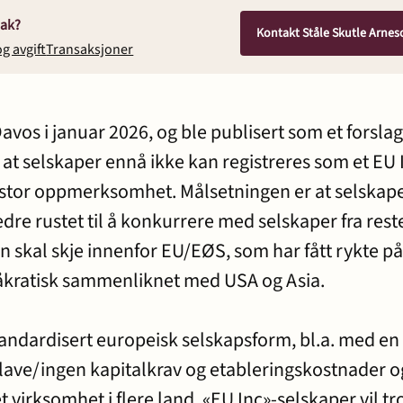
sak?
Kontakt Ståle Skutle Arnes
og avgift
Transaksjoner
avos i januar 2026, og ble publisert som et forslag 
 at selskaper ennå ikke kan registreres som et EU 
tt stor oppmerksomhet. Målsetningen er at selskap
bedre rustet til å konkurrere med selskaper fra rest
n skal skje innenfor EU/EØS, som har fått rykte på
råkratisk sammenliknet med USA og Asia.
standardisert europeisk selskapsform, bl.a. med en
, lave/ingen kapitalkrav og etableringskostnader o
 virksomhet i flere land. «EU Inc»-selskaper vil tr