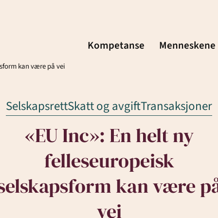
Kompetanse
Menneskene
psform kan være på vei
Selskapsrett
Skatt og avgift
Transaksjoner
«EU Inc»: En helt ny
Menneskene
felleseuropeisk
Kontakt
selskapsform kan være p
fte
Aktuelt
vei