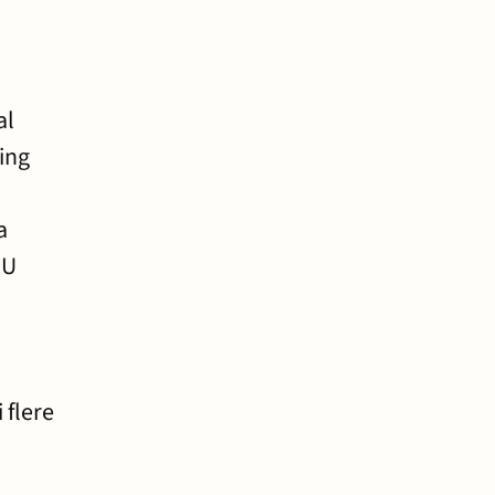
al
ing
a
EU
 flere