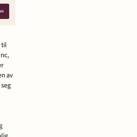
on
til
Inc,
er
en av
 seg
g
olig