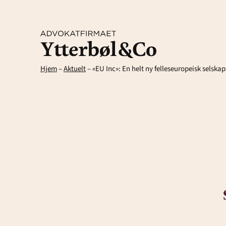
Hjem
–
Aktuelt
–
«EU Inc»: En helt ny felleseuropeisk selska
Kompetanse
Arbeidsrett
Arv og ski
Avtaler og kontrakter
Eiendom