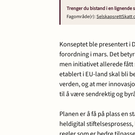
Trenger du bistand i en lignende 
Transaksjoner
Fagområde(r):
Selskapsrett
Skatt 
Konseptet ble presentert i D
forordning i mars. Det betyr
men initiativet allerede få
etablert i EU-land skal bli 
verden, og at mer innovasjo
til å være sendrektig og by
Planen er å få på plass en 
heldigital stiftelsesprosess
regler som er bedre tilpasset