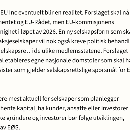
EU Inc eventuelt blir en realitet. Forslaget skal nå
amentet og EU-Rådet, men EU-kommisjonens
nighet i løpet av 2026. En ny selskapsform som sk
ksjeselskaper vil nok også kreve politisk behandl
 selskapsrett i de ulike medlemsstatene. Forslaget
skal etableres egne nasjonale domstoler som skal h
ister som gjelder selskapsrettslige spørsmål for 
ære mest aktuell for selskaper som planlegger
 hente kapital, ha kunder, ansatte eller investorer i
e gründere og investorer bør følge utviklingen,
l av EØS.