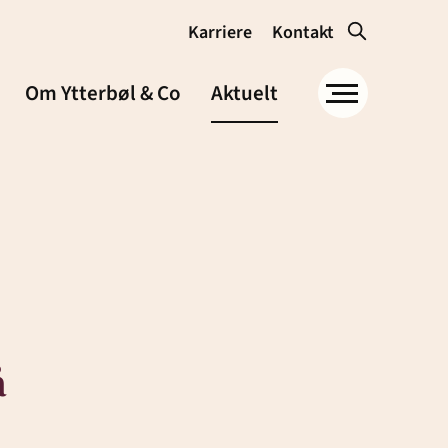
Karriere
Kontakt
Om Ytterbøl & Co
Aktuelt
Om Ytterbøl &
Co
å
Samfunnsansvar og
miljø