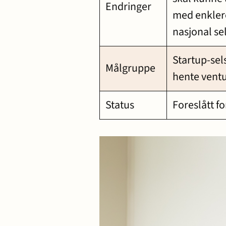
Endringer
med enklere
nasjonal se
Startup-sel
Målgruppe
hente ventu
Status
Foreslått f