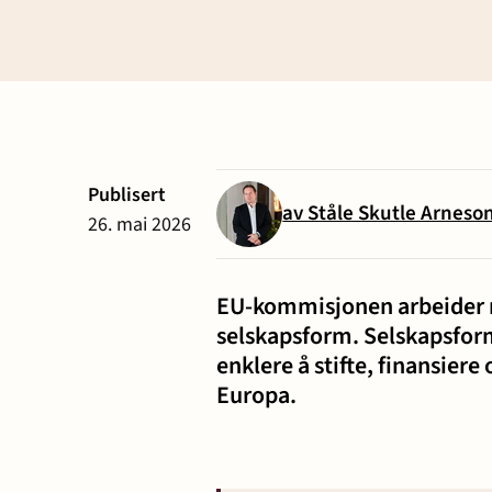
Eiendomsutvikling og
Entreprise
næringseiendom
anlegg
Erstatning ved
Familie og
Publisert
av Ståle Skutle Arneso
personskade og sykdom
26. mai 2026
Forbrukersaker
Konkurs o
EU-kommisjonen arbeider n
selskapsform. Selskapsfor
enklere å stifte, finansiere
Offentlige anskaffelser
Selskapsr
Europa.
Skatt og avgift
Strafferet