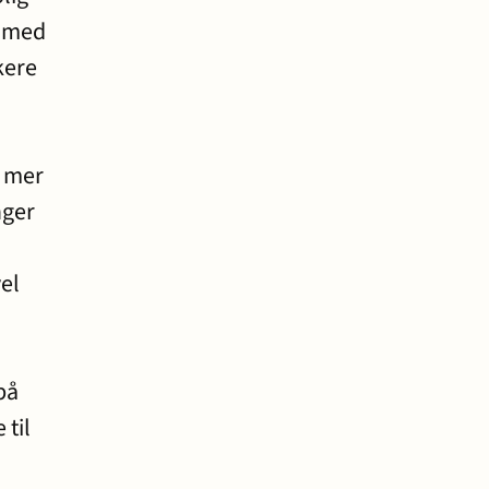
r med
kere
t mer
nger
vel
på
 til