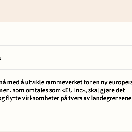
Karriere
 - bygg og
 samliv
n
g insolvens
å med å utvikle rammeverket for en ny europei
men, som omtales som «EU Inc», skal gjøre det
 og flytte virksomheter på tvers av landegrensene 
ett
t